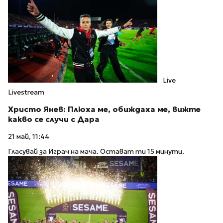
Live
Livestream
Христо Янев: Плюха ме, обиждаха ме, вижте
какво се случи с Дара
21 май, 11:44
Гласувай за Играч на мача. Остават ти 15 минути.