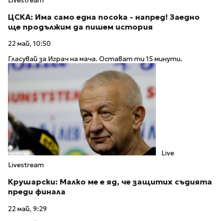
Livestream
ЦСКА: Има само една посока - напред! Заедно
ще продължим да пишем история
22 май, 10:50
Гласувай за Играч на мача. Остават ти 15 минути.
Live
Livestream
Крушарски: Малко ме е яд, че защитих съдията
преди финала
22 май, 9:29