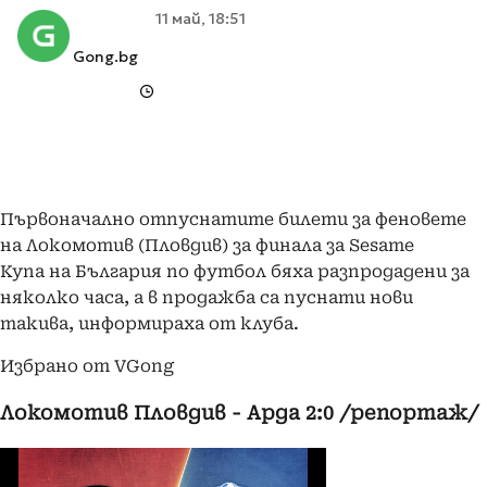
11 май, 18:51
Gong.bg
Първоначално отпуснатите билети за феновете
на Локомотив (Пловдив) за финала за Sesame
Купа на България по футбол бяха разпродадени за
няколко часа, а в продажба са пуснати нови
такива, информираха от клуба.
Избрано от VGong
Локомотив Пловдив - Арда 2:0 /репортаж/