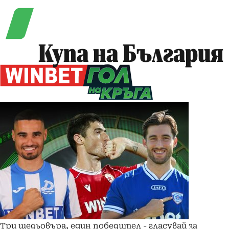
Купа на България
Три шедьовъра, един победител - гласувай за