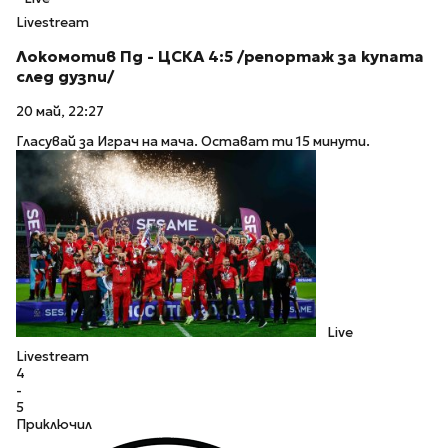
Livestream
Локомотив Пд - ЦСКА 4:5 /репортаж за купата
след дузпи/
20 май, 22:27
Гласувай за Играч на мача. Остават ти 15 минути.
Live
Livestream
4
-
5
Приключил