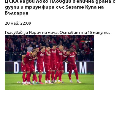
ЦСКА надви Локо Пловдив в епична драма с
дузпи и триумфира със Sesame Купа на
България
20 май, 22:09
Гласувай за Играч на мача. Остават ти 15 минути.