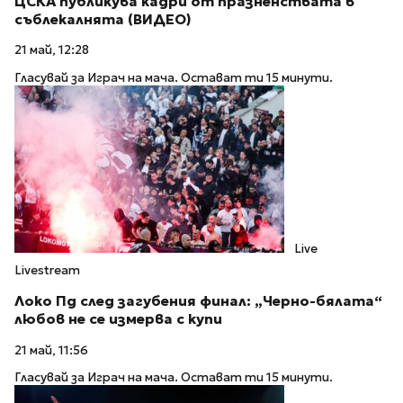
ЦСКА публикува кадри от празненствата в
съблекалнята (ВИДЕО)
21 май, 12:28
Гласувай за Играч на мача. Остават ти 15 минути.
Live
Livestream
Локо Пд след загубения финал: „Черно-бялата“
любов не се измерва с купи
21 май, 11:56
Гласувай за Играч на мача. Остават ти 15 минути.