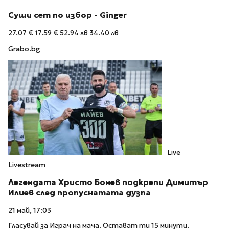
Суши сет по избор - Ginger
27.07 €
17.59 €
52.94 лв
34.40 лв
Grabo.bg
Live
Livestream
Легендата Христо Бонев подкрепи Димитър
Илиев след пропуснатата дузпа
21 май, 17:03
Гласувай за Играч на мача. Остават ти 15 минути.