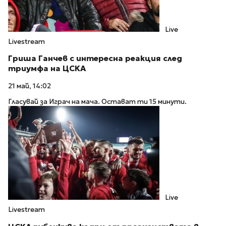
Live
Livestream
Гриша Ганчев с интересна реакция след
триумфа на ЦСКА
21 май, 14:02
Гласувай за Играч на мача. Остават ти 15 минути.
Live
Livestream