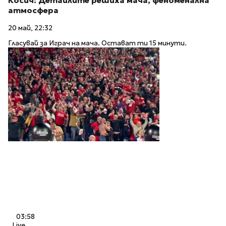
Косич: Детайлите решиха мача, феноменална
атмосфера
20 май, 22:32
Гласувай за Играч на мача. Остават ти 15 минути.
03:58
Live