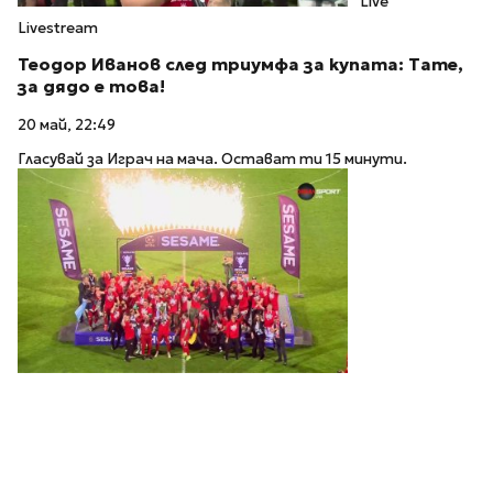
Live
Livestream
Теодор Иванов след триумфа за купата: Тате,
за дядо е това!
20 май, 22:49
Гласувай за Играч на мача. Остават ти 15 минути.