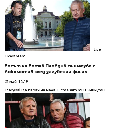
Live
Livestream
Босът на Ботев Пловдив се шегува с
Локомотив след загубения финал
21 май, 14:19
Гласувай за Играч на мача. Остават ти 15 минути.