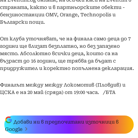
страната, както и в партньорските обекти -
бензиностанции OMV, Orange, Technopolis и
Български пощи.
От клуба уточняват, че на финала само деца до 7
години ще влизат безплатно, но без запазено
място. Абсолютно всички деца, които са на
възраст до 16 години, ще трябва да бъдат с
придружител и коректно попълнена декларация.
Финалът между между Локомотив (Пловдив) и
ЦСКА е на 20 май (сряда) от 19:00 часа. /БТА
Добави ни в предпочитани източници в
Google