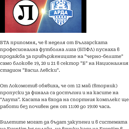
БТА припомня, че в неделя от Българската
професионална футболна лига (БПФЛ) пуснаха в
продажба за привържениците на "черно-белите"
само блокове 19, 20 и 21 в сектор "Б" на Националния
стадион "Васил Левски".
От Локомотив обявиха, че от 12 май (вторник)
пропуски за финала са достъпни и на касите на
“Лаута”. Касата на входа на спортния комплекс ще
работи без почивен ден от 11:00 до 19:00 часа.
Билетите могат да бъдат закупени и в системата
на Eventim.bg онлайн, на всички каси на Eventim в