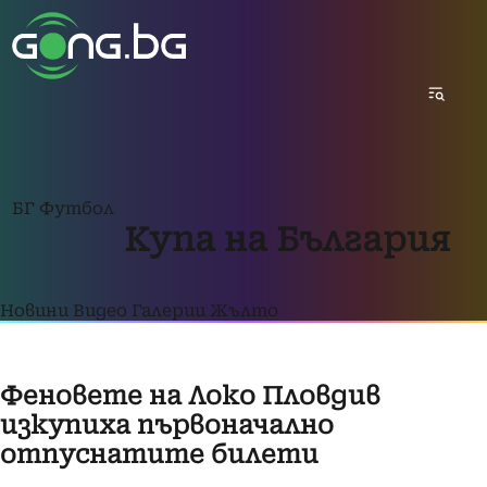
БГ Футбол
Купа на България
Новини
Видео
Галерии
Жълто
Феновете на Локо Пловдив
изкупиха първоначално
отпуснатите билети