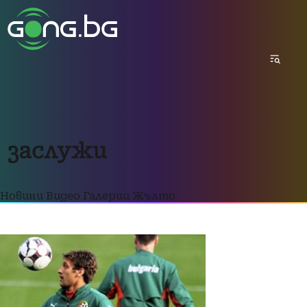
заслужи
Новини
Видео
Галерии
Жълто