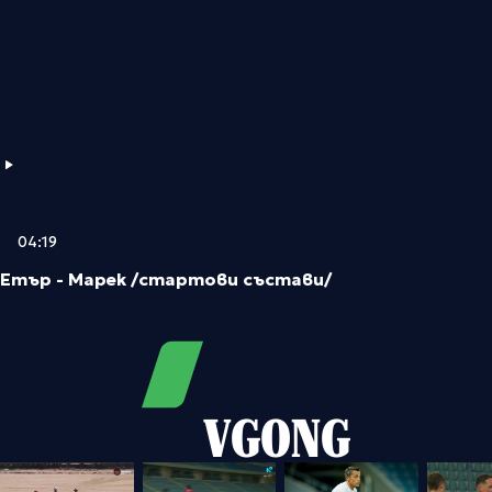
04:19
Етър - Марек /стартови състави/
VGONG