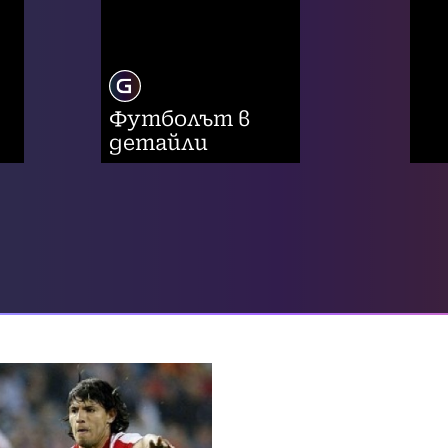
Футболът в
детайли