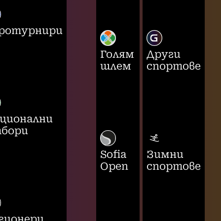
ротурнири
Голям
Други
шлем
спортове
ционални
бори
Sofia
Зимни
Open
спортове
гионери