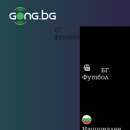
БГ
футбол
БГ
Футбол
Национален