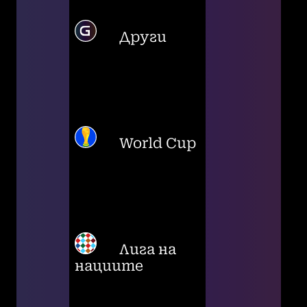
Други
World Cup
Лига на
нациите