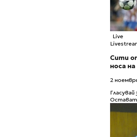
Live
Livestrea
Сити о
носа на
2 ноември
Гласувай 
Остават 