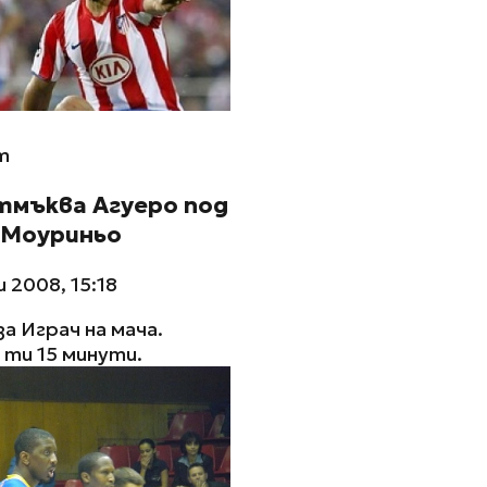
m
тмъква Агуеро под
 Моуриньо
 2008, 15:18
за Играч на мача.
ти 15 минути.