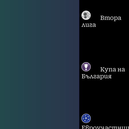
Втора
лига
Купа на
България
Евроучастни