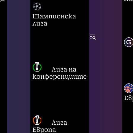
Шампионска
лига
Лига на
конференциите
Ев
Лига
Европа