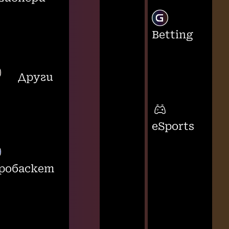
Betting
Други
eSports
робаскет