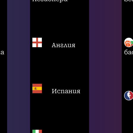
Англия
га
ба
Испания