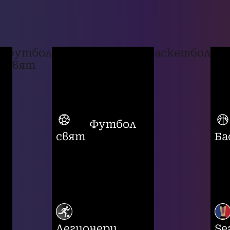
футбол
баскетбол
свят
Футбол
свят
Ба
Легионери
Se