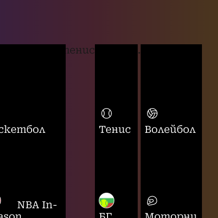
тенис
...
скетбол
Тенис
Волейбол
NBA In-
ason
БГ
Моторни