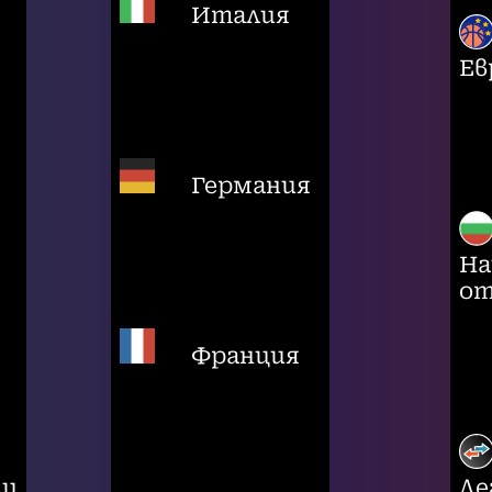
Италия
Ев
Германия
На
от
Франция
ци
Ле