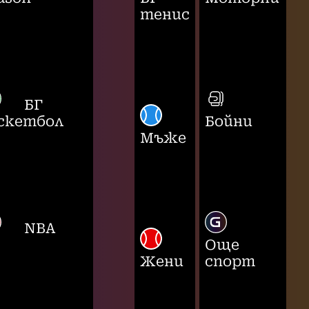
тенис
БГ
скетбол
Бойни
Мъже
NBA
Още
Жени
спорт