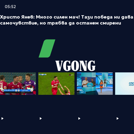
05:52
Христо Янев: Много силен мач! Тази победа ни дава
самочувствие, но трябва да останем смирени
VGONG