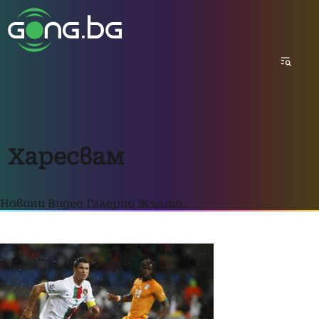
Харесвам
Новини
Видео
Галерии
Жълто