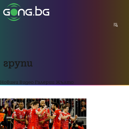
групи
Новини
Видео
Галерии
Жълто