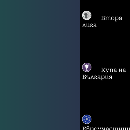
Втора
лига
Купа на
България
Евроучастни