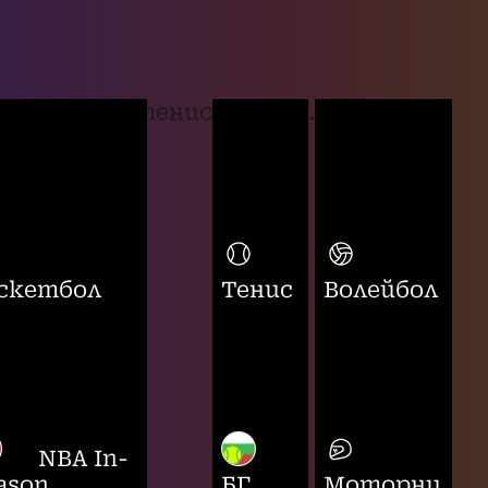
тенис
...
скетбол
Тенис
Волейбол
NBA In-
ason
БГ
Моторни