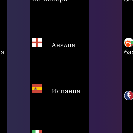
Англия
га
ба
Испания