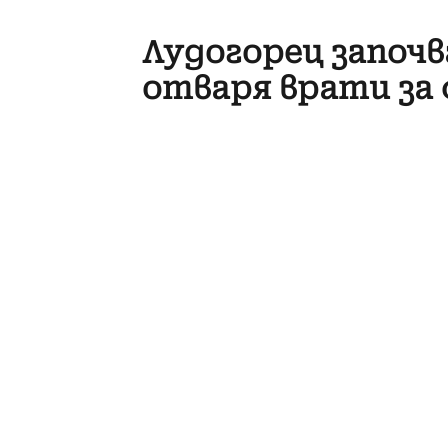
Лудогорец започв
отваря врати за