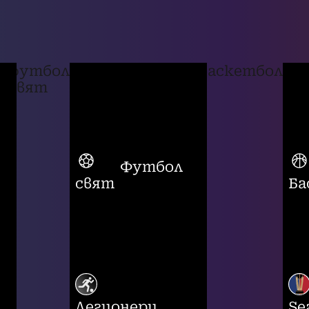
футбол
баскетбол
свят
Футбол
свят
Ба
Легионери
Se