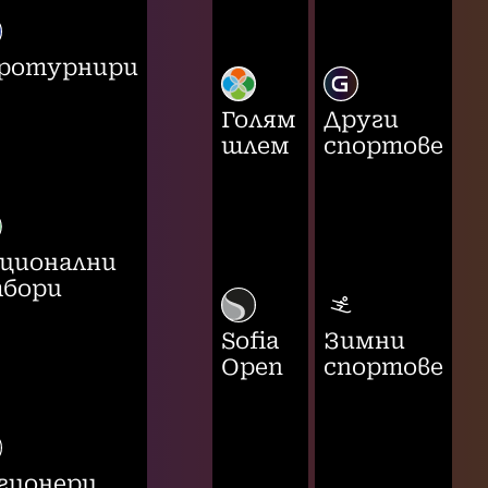
ротурнири
Голям
Други
шлем
спортове
ционални
бори
Sofia
Зимни
Open
спортове
гионери