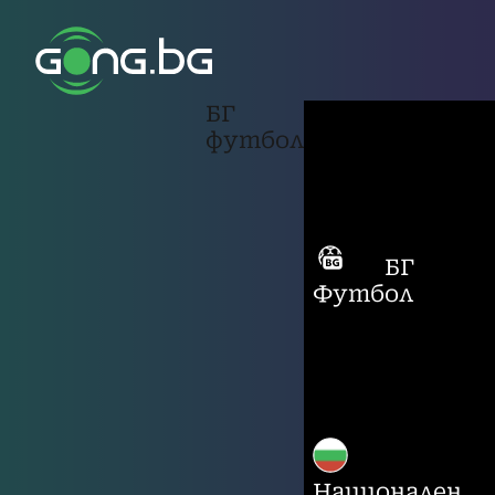
БГ
футбол
БГ
Футбол
Национален