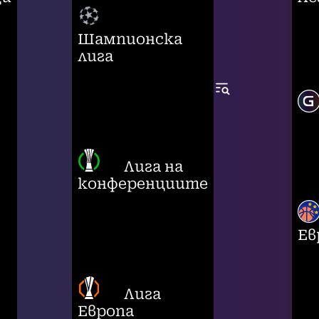
Шампионска
лига
Лига на
конференциите
Ев
Лига
Европа