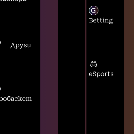
Betting
Други
eSports
робаскет