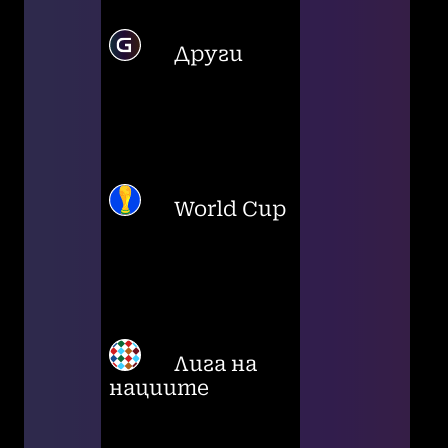
Други
World Cup
Лига на
нациите