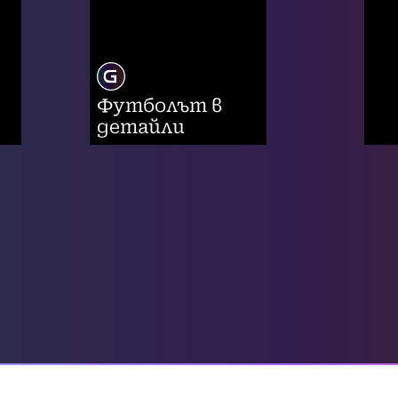
Футболът в
детайли