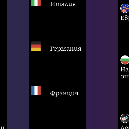
Италия
Ев
Германия
На
от
Франция
ци
Ле