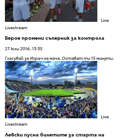
Live
Livestream
Берое промени съперник за контрола
27 юли 2016, 13:35
Гласувай за Играч на мача. Остават ти 15 минути.
Live
Livestream
Левски пусна билетите за старта на