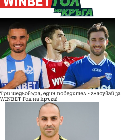
Три шедьовъра, един победител - гласувай за
WINBET Гол на кръга!