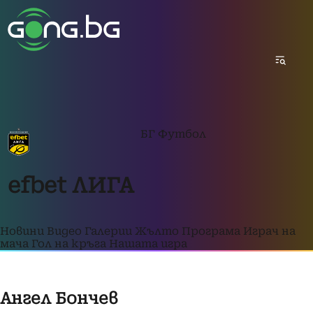
БГ Футбол
efbet ЛИГА
Новини
Видео
Галерии
Жълто
Програма
Играч на
мача
Гол на кръга
Нашата игра
Ангел Бончев