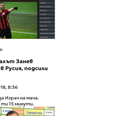
m
алът Занев
в Русия, подсили
18, 8:36
за Играч на мача.
ти 15 минути.