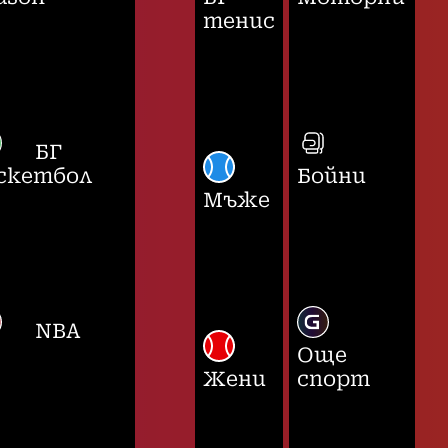
тенис
БГ
скетбол
Бойни
Мъже
NBA
Още
Жени
спорт