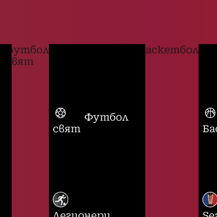
футбол
баскетбол
свят
Футбол
свят
Ба
Легионери
Se