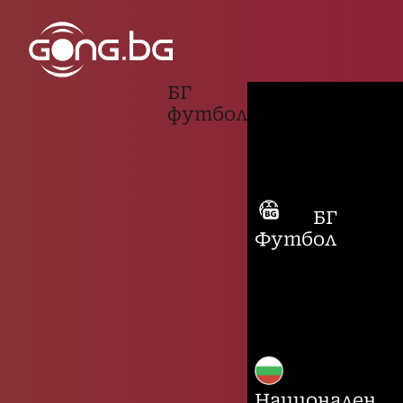
БГ
футбол
БГ
Футбол
Национален