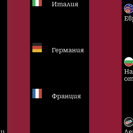
Италия
Ев
Германия
На
от
Франция
ци
Ле