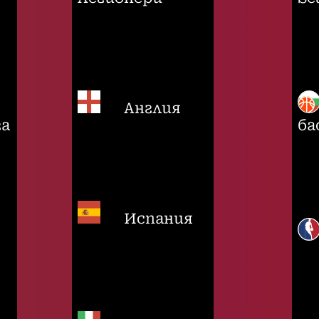
Англия
га
ба
Испания