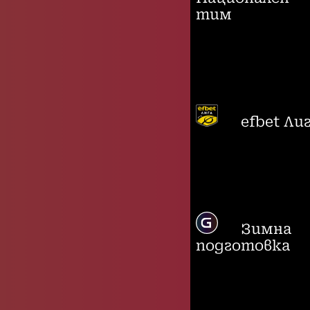
тим
efbet Ли
Зимна
подготовка