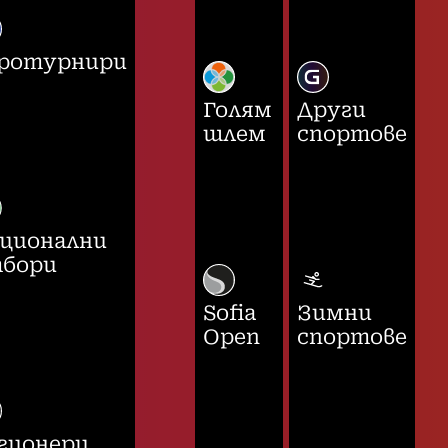
ротурнири
Голям
Други
шлем
спортове
ционални
бори
Sofia
Зимни
Open
спортове
гионери