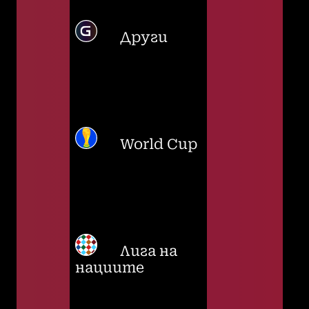
Други
World Cup
Лига на
нациите