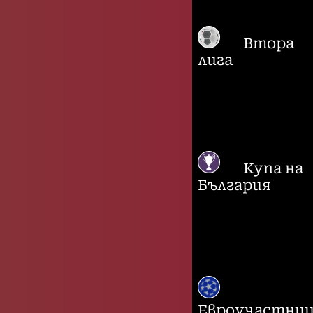
Втора
лига
Купа на
България
Евроучастни