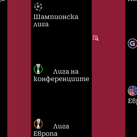
Шампионска
лига
Лига на
конференциите
Ев
Лига
Европа