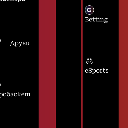
Betting
Други
eSports
робаскет