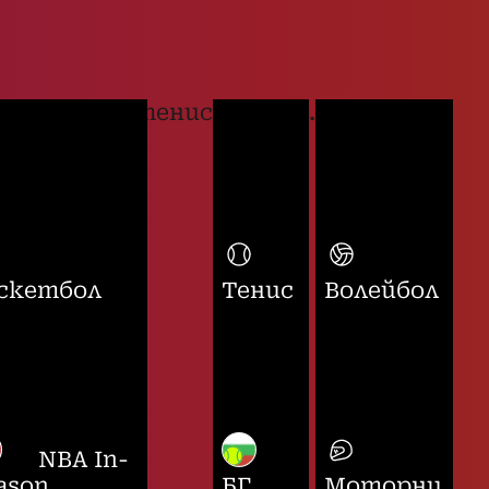
тенис
...
скетбол
Тенис
Волейбол
NBA In-
ason
БГ
Моторни