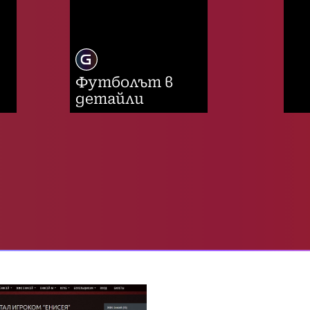
Футболът в
детайли