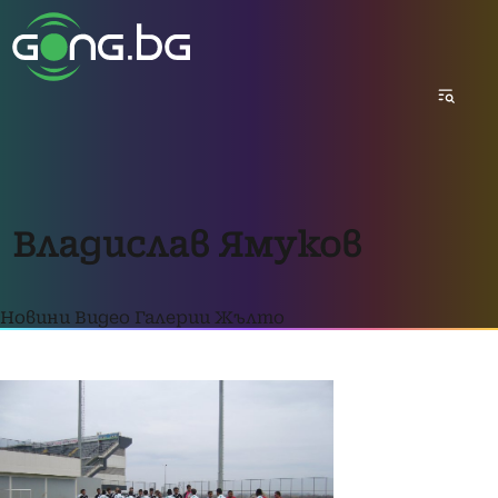
Владислав Ямуков
Новини
Видео
Галерии
Жълто