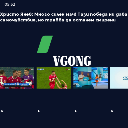
05:52
Христо Янев: Много силен мач! Тази победа ни дава
самочувствие, но трябва да останем смирени
VGONG