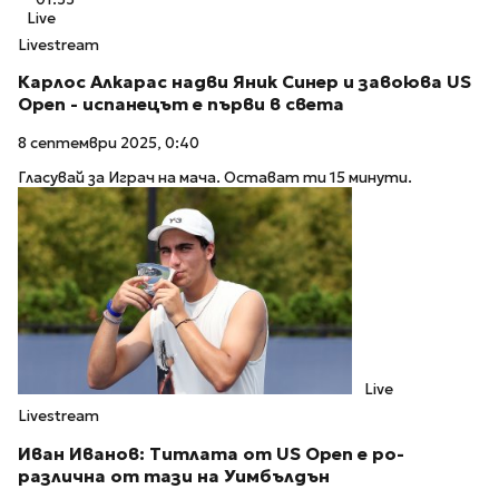
Live
Livestream
Карлос Алкарас надви Яник Синер и завоюва US
Open - испанецът е първи в света
8 септември 2025, 0:40
Гласувай за Играч на мача. Остават ти 15 минути.
Live
Livestream
Иван Иванов: Титлата от US Open e po-
различна от тази на Уимбълдън