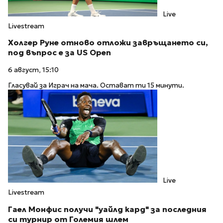
Live
Livestream
Холгер Руне отново отложи завръщането си,
под въпрос е за US Open
6 август, 15:10
Гласувай за Играч на мача. Остават ти 15 минути.
Live
Livestream
Гаел Монфис получи "уайлд кард" за последния
си турнир от Големия шлем