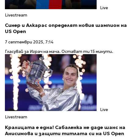
Live
Livestream
Синер и Алкарас определят новия шампион на
US Open
7 септември 2025, 7:14
Гласувай за Играч на мача. Остават ти 15 минути.
Live
Livestream
Кралицата е една! Сабаленка не даде шанс на
Анисимова и защити титлата си на US Open