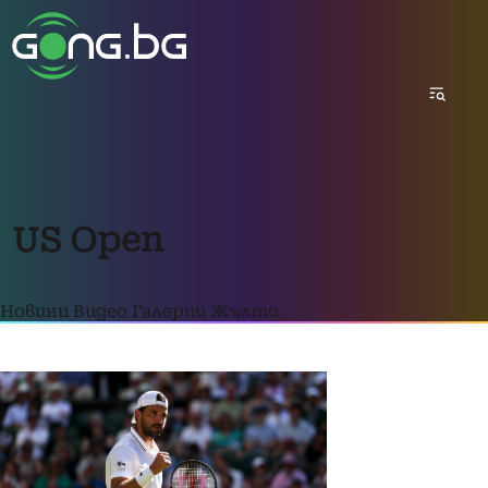
US Open
Новини
Видео
Галерии
Жълто