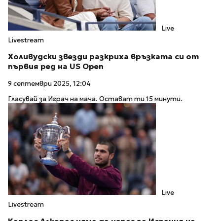
Live
Livestream
Холивудски звезди разкриха връзката си от
първия ред на US Open
9 септември 2025, 12:04
Гласувай за Играч на мача. Остават ти 15 минути.
Live
Livestream