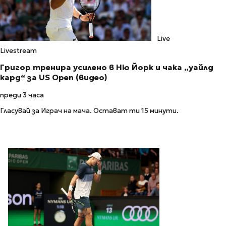
Live
Livestream
Григор тренира усилено в Ню Йорк и чака „уайлд
кард“ за US Open (видео)
преди 3 часа
Гласувай за Играч на мача. Остават ти 15 минути.