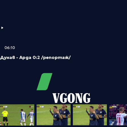
06:10
Дунав - Арда 0:2 /репортаж/
VGONG