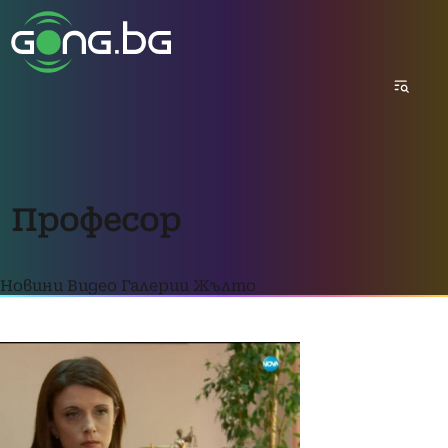
Професор
Новини
Видео
Галерии
Жълто