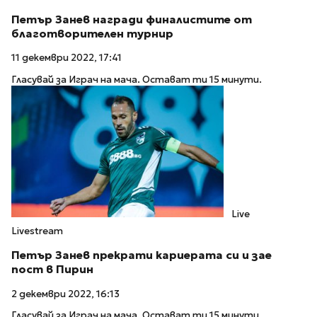
Петър Занев награди финалистите от
благотворителен турнир
11 декември 2022, 17:41
Гласувай за Играч на мача. Остават ти 15 минути.
Live
Livestream
Петър Занев прекрати кариерата си и зае
пост в Пирин
2 декември 2022, 16:13
Гласувай за Играч на мача. Остават ти 15 минути.