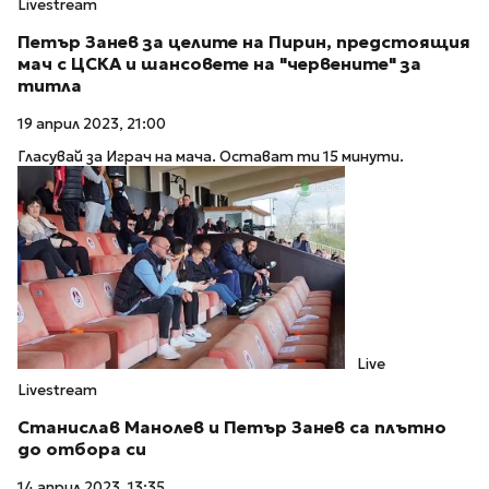
Livestream
Петър Занев за целите на Пирин, предстоящия
мач с ЦСКА и шансовете на "червените" за
титла
19 април 2023, 21:00
Гласувай за Играч на мача. Остават ти 15 минути.
Live
Livestream
Станислав Манолев и Петър Занев са плътно
до отбора си
14 април 2023, 13:35