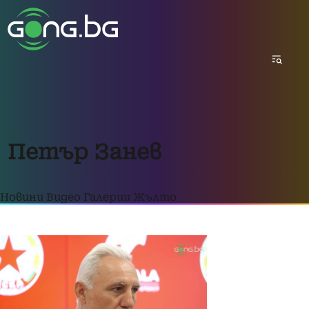
Петър Занев
Новини
Видео
Галерии
Жълто