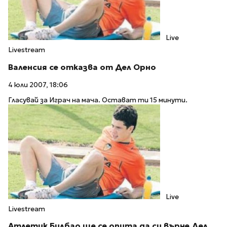
Live
Livestream
Валенсия се отказва от Дел Орно
4 юли 2007, 18:06
Гласувай за Играч на мача. Остават ти 15 минути.
Live
Livestream
Атлетик Билбао ще се опита да си върне Дел