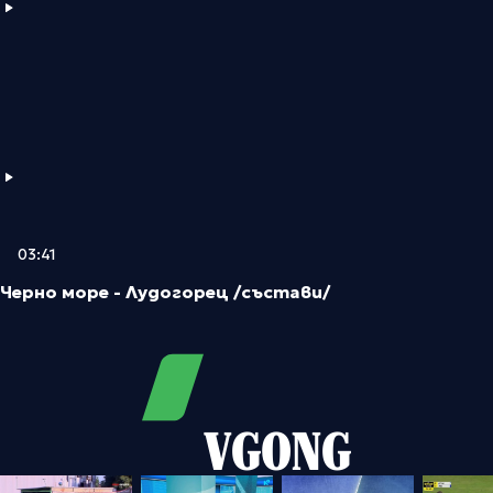
03:41
Черно море - Лудогорец /състави/
VGONG