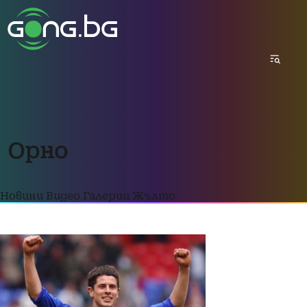
Орно
Новини
Видео
Галерии
Жълто