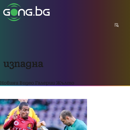
изпадна
Новини
Видео
Галерии
Жълто