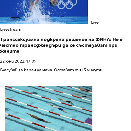
Live
Livestream
Транссексуална подкрепи решение на ФИНА: Не е
честно трансджендъри да се състезават при
жените
22 юни 2022, 17:09
Гласувай за Играч на мача. Остават ти 15 минути.