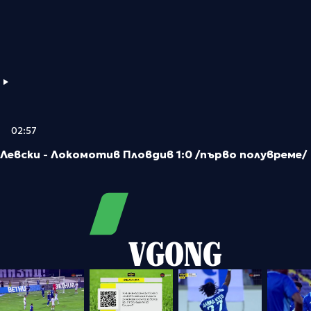
02:57
Левски - Локомотив Пловдив 1:0 /първо полувреме/
VGONG