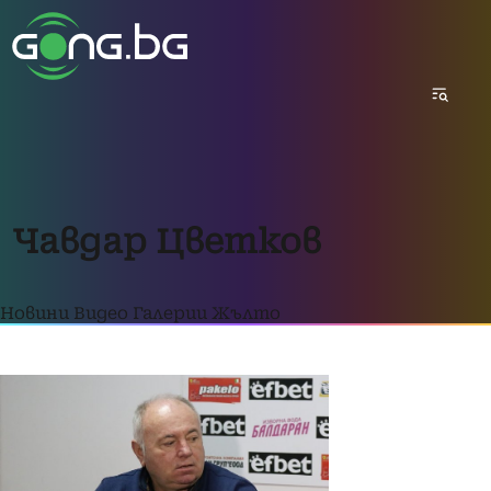
Чавдар Цветков
Новини
Видео
Галерии
Жълто