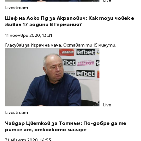
Live
Livestream
Шеф на Локо Пд за Акрапович: Как този човек е
живял 17 години в Германия?
11 ноември 2020, 13:31
Гласувай за Играч на мача. Остават ти 15 минути.
Live
Livestream
Чавдар Цветков за Тотнъм: По-добре да те
ритне ат, отколкото магаре
31 август 2020, 14:53