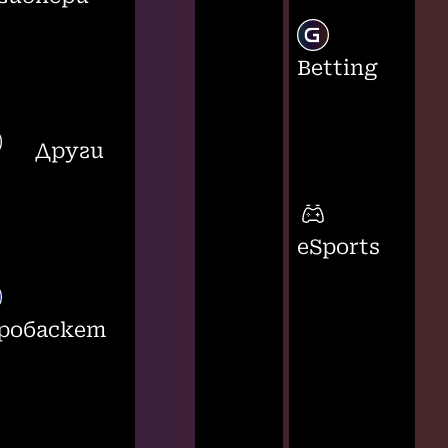
Betting
Други
eSports
робаскет