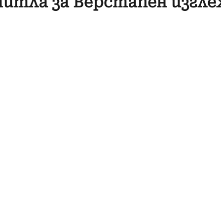
итла за Верстапен изглеж