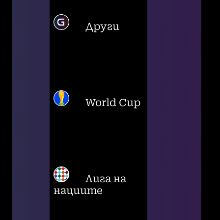
Други
World Cup
Лига на
нациите