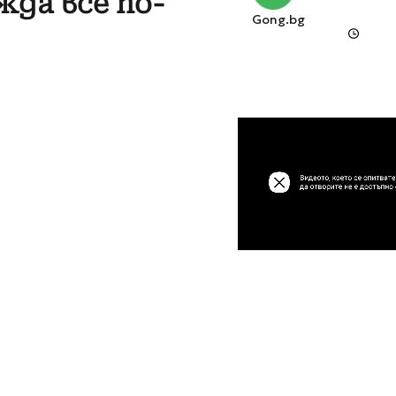
да все по-
Gong.bg