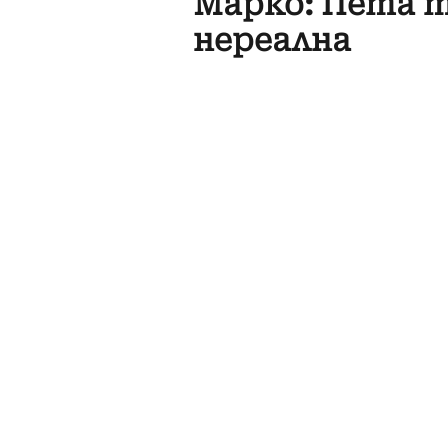
Марко: Пета т
нереална