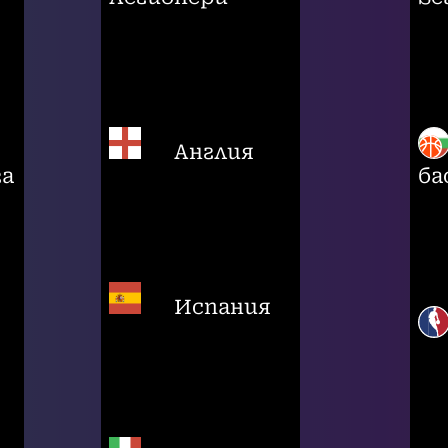
Англия
га
ба
Испания