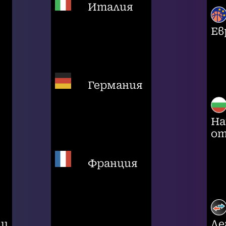
Италия
Ев
Германия
На
от
Франция
ци
Ле