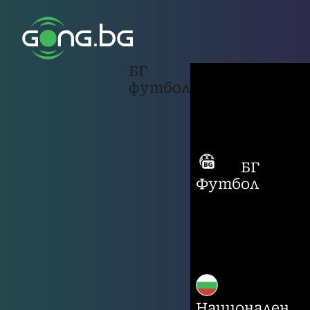
БГ
футбол
БГ
Футбол
Национален