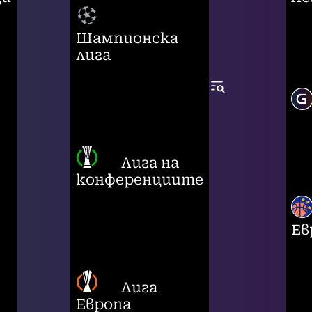
Шампионска
лига
Лига на
конференциите
Ев
Лига
Европа