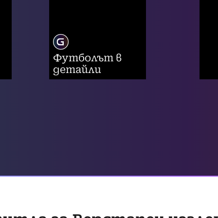
Футболът в
детайли