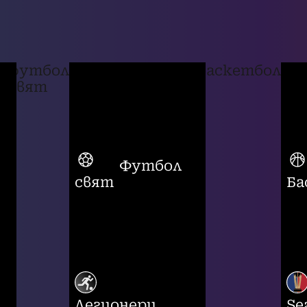
футбол
баскетбол
свят
Футбол
свят
Ба
Легионери
Se