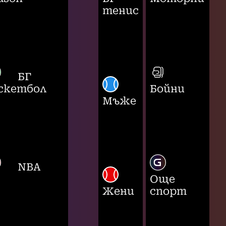
тенис
БГ
скетбол
Бойни
Мъже
NBA
Още
Жени
спорт