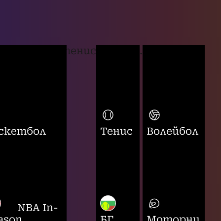
тенис
...
скетбол
Тенис
Волейбол
NBA In-
ason
БГ
Моторни