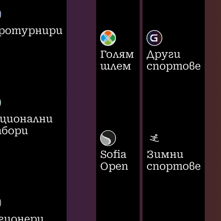
ротурнири
Голям
Други
шлем
спортове
ционални
бори
Sofia
Зимни
Open
спортове
гионери