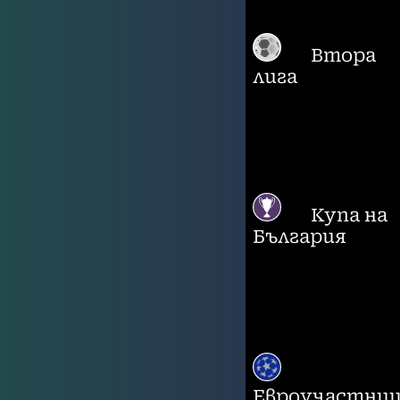
Втора
лига
Купа на
България
Евроучастни