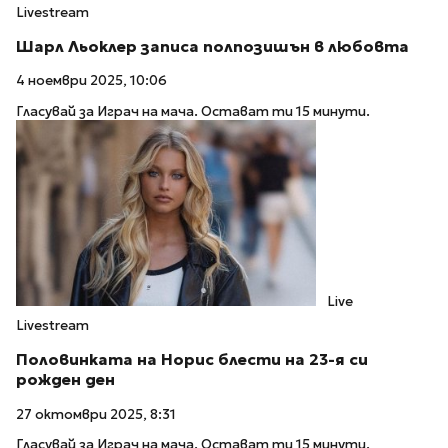
Livestream
Шарл Льоклер записа полпозишън в любовта
4 ноември 2025, 10:06
Гласувай за Играч на мача. Остават ти 15 минути.
Live
Livestream
Половинката на Норис блести на 23-я си
рожден ден
27 октомври 2025, 8:31
Гласувай за Играч на мача. Остават ти 15 минути.