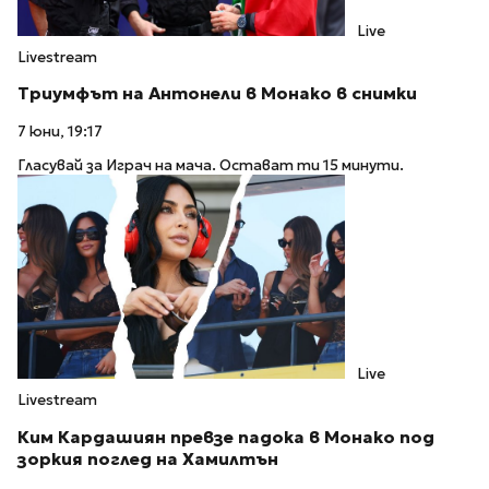
Live
Livestream
Триумфът на Антонели в Монако в снимки
7 юни, 19:17
Гласувай за Играч на мача. Остават ти 15 минути.
Live
Livestream
Ким Кардашиян превзе падока в Монако под
зоркия поглед на Хамилтън