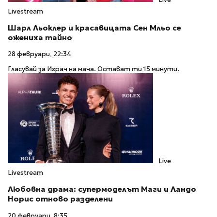
Livestream
Шарл Льоклер и красавицата Сен Мльо се
ожениха тайно
28 февруари, 22:34
Гласувай за Играч на мача. Остават ти 15 минути.
Live
Livestream
Любовна драма: супермоделът Маги и Ландо
Норис отново разделени
20 февруари, 8:35