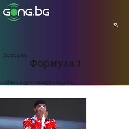
Моторни
Формула 1
Новини
Видео
Галерии
Жълто