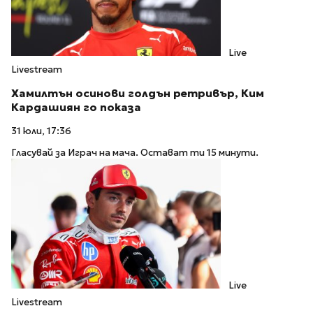
Live
Livestream
Хамилтън осинови голдън ретривър, Ким
Кардашиян го показа
31 юли, 17:36
Гласувай за Играч на мача. Остават ти 15 минути.
Live
Livestream