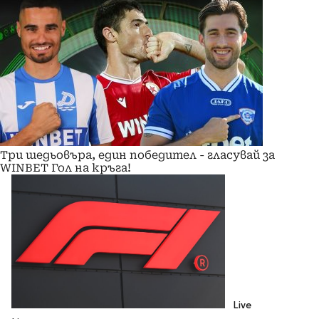
Три шедьовъра, един победител - гласувай за
WINBET Гол на кръга!
Live