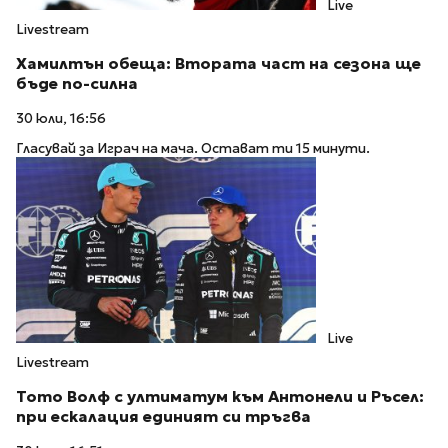
Live
Livestream
Хамилтън обеща: Втората част на сезона ще
бъде по-силна
30 юли, 16:56
Гласувай за Играч на мача. Остават ти 15 минути.
Live
Livestream
Тото Волф с ултиматум към Антонели и Ръсел:
при ескалация единият си тръгва