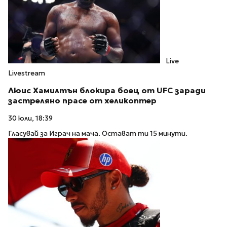
Live
Livestream
Люис Хамилтън блокира боец от UFC заради
застреляно прасе от хеликоптер
30 юли, 18:39
Гласувай за Играч на мача. Остават ти 15 минути.