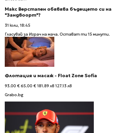
Макс Верстапен обявява бъдещето си на
"Зандвоорт"?
31 юли, 18:45
Гласувай за Играч на мача. Остават ти 15 минути.
Флотация и масаж - Float Zone Sofia
93.00 €
65.00 €
181.89 лв
127.13 лв
Grabo.bg