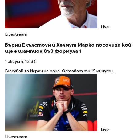
Live
Livestream
Бърни Екълстоун и Хелмут Марко посочиха кой
ще е шампион във Формула 1
1 август, 12:33
Гласувай за Играч на мача. Остават ти 15 минути.
Live
Livestream