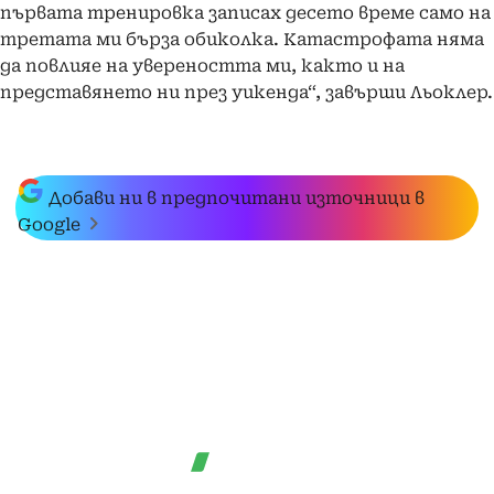
първата тренировка записах десето време само на
третата ми бърза обиколка. Катастрофата няма
да повлияе на увереността ми, както и на
представянето ни през уикенда“, завърши Льоклер.
Добави ни в предпочитани източници в
Google