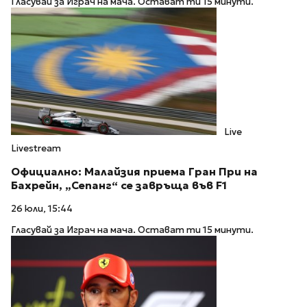
Гласувай за Играч на мача. Остават ти 15 минути.
Live
Livestream
Официално: Малайзия приема Гран При на
Бахрейн, „Сепанг“ се завръща във F1
26 юли, 15:44
Гласувай за Играч на мача. Остават ти 15 минути.