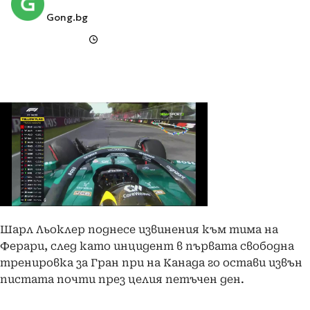
Gong.bg
Шарл Льоклер поднесе извинения към тима на
Ферари, след като инцидент в първата свободна
тренировка за Гран при на Канада го остави извън
пистата почти през целия петъчен ден.