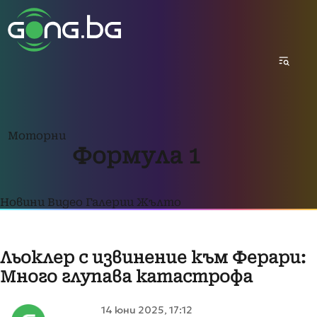
Моторни
Формула 1
Новини
Видео
Галерии
Жълто
Льоклер с извинение към Ферари:
Много глупава катастрофа
14 юни 2025, 17:12