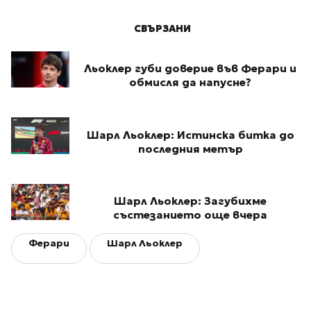
СВЪРЗАНИ
Льоклер губи доверие във Ферари и
обмисля да напусне?
Шарл Льоклер: Истинска битка до
последния метър
Шарл Льоклер: Загубихме
състезанието още вчера
Ферари
Шарл Льоклер