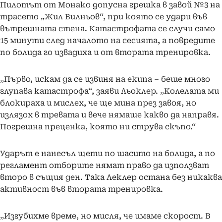
Пилотът от Монако допусна грешка в завой №3 на
трасето „Жил Вилньов“, при която се удари във
вътрешната стена. Катастрофата се случи само
15 минути след началото на сесията, а повредите
по болида го извадиха и от втората тренировка.
„Първо, искам да се извиня на екипа – беше много
глупава катастрофа“, заяви Льоклер. „Колелата ми
блокираха и мислех, че ще мина през завоя, но
излязох в тревата и вече нямаше какво да направя.
Погрешна преценка, която ни струва скъпо.“
Ударът е нанесъл щети по шасито на болида, а по
регламент отборите нямат право да използват
второ в същия ден. Така Леклер остана без никаква
активност във втората тренировка.
„Изгубихме време, но мисля, че имаме скорост. В