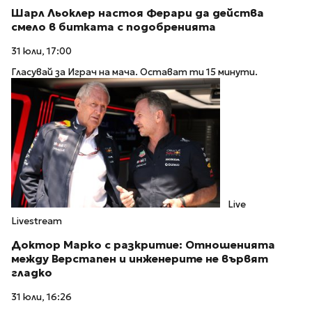
Шарл Льоклер настоя Ферари да действа
смело в битката с подобренията
31 юли, 17:00
Гласувай за Играч на мача. Остават ти 15 минути.
Live
Livestream
Доктор Марко с разкритие: Отношенията
между Верстапен и инженерите не вървят
гладко
31 юли, 16:26