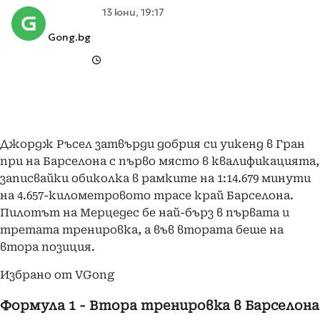
13 юни, 19:17
Gong.bg
Джордж Ръсел затвърди добрия си уикенд в Гран
при на Барселона с първо място в квалификацията,
записвайки обиколка в рамките на 1:14.679 минути
на 4.657-километровото трасе край Барселона.
Пилотът на Мерцедес бе най-бърз в първата и
третата тренировка, а във втората беше на
втора позиция.
Избрано от VGong
Формула 1 - Втора тренировка в Барселона