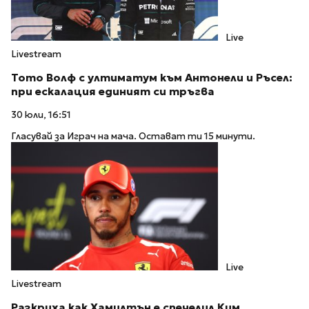
Live
Livestream
Тото Волф с ултиматум към Антонели и Ръсел:
при ескалация единият си тръгва
30 юли, 16:51
Гласувай за Играч на мача. Остават ти 15 минути.
Live
Livestream
Разкриха как Хамилтън е спечелил Ким