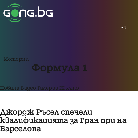
Моторни
Формула 1
Новини
Видео
Галерии
Жълто
Джордж Ръсел спечели
квалификацията за Гран при на
Барселона