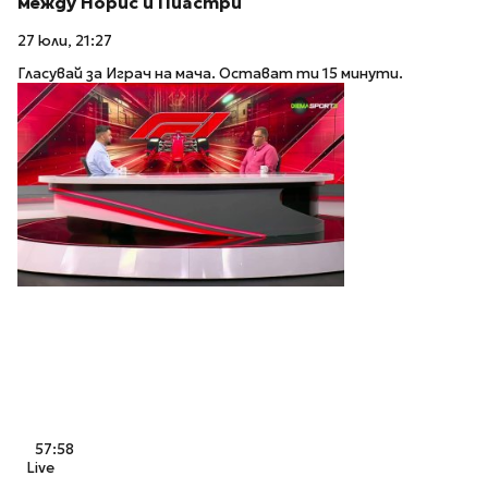
между Норис и Пиастри
27 юли, 21:27
Гласувай за Играч на мача. Остават ти 15 минути.
57:58
Live