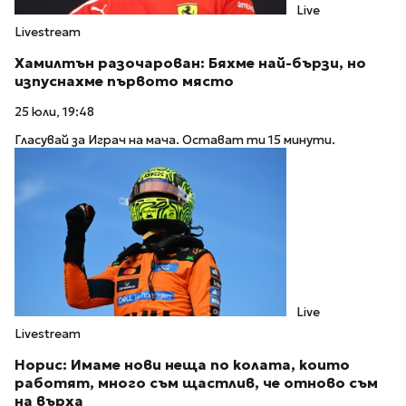
Live
Livestream
Хамилтън разочарован: Бяхме най-бързи, но
изпуснахме първото място
25 юли, 19:48
Гласувай за Играч на мача. Остават ти 15 минути.
Live
Livestream
Норис: Имаме нови неща по колата, които
работят, много съм щастлив, че отново съм
на върха