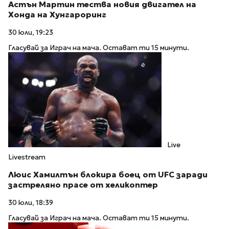
Астън Мартин тества новия двигател на
Хонда на Хунгароринг
30 юли, 19:23
Гласувай за Играч на мача. Остават ти 15 минути.
Live
Livestream
Люис Хамилтън блокира боец от UFC заради
застреляно прасе от хеликоптер
30 юли, 18:39
Гласувай за Играч на мача. Остават ти 15 минути.