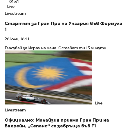
01:41
Live
Livestream
Стартът за Гран При на Унгария във Формула
1
26 юли, 16:11
Гласувай за Играч на мача. Остават ти 15 минути.
Live
Livestream
Официално: Малайзия приема Гран При на
Бахрейн, „Сепанг“ се завръща във F1