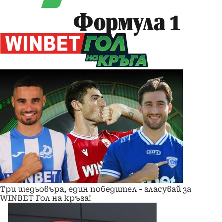
Формула 1
Три шедьовъра, един победител - гласувай за
WINBET Гол на кръга!