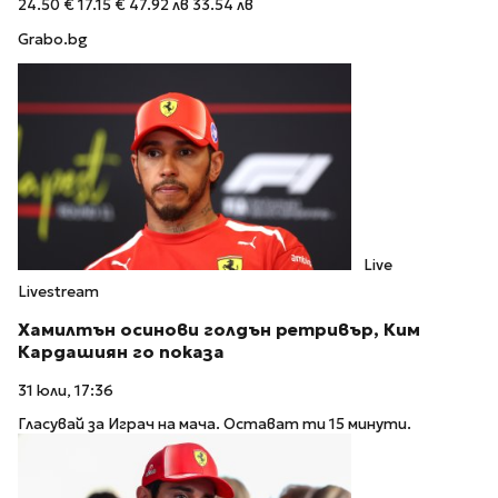
24.50 €
17.15 €
47.92 лв
33.54 лв
Grabo.bg
Live
Livestream
Хамилтън осинови голдън ретривър, Ким
Кардашиян го показа
31 юли, 17:36
Гласувай за Играч на мача. Остават ти 15 минути.