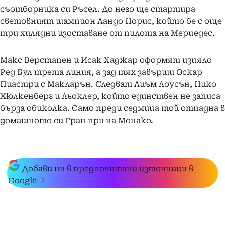
съотборника си Ръсел. До него ще стартира
световният шампион Ландо Норис, който бе с още
три хилядни изоставане от пилота на Мерцедес.
Макс Верстапен и Исак Хаджар оформят изцяло
Ред Бул трета линия, а зад тях завърши Оскар
Пиастри с Макларън. Следват Лиъм Лоусън, Нико
Хюлкенберг и Льоклер, който единствен не записа
бърза обиколка. Само преди седмица той отпадна в
домашното си Гран при на Монако.
Добави ни в предпочитани източници в
Google