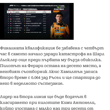
Финалната квалификация бе забавена с четвърт
час в самото начало заради катастрофа на Шарл
Льоклер още преди първата му бърза обиколка.
Пилотът на Ферари остана на десето място, а
неговият съотборник Люис Хамилтън записа
второ време с 0.064 зад Ръсел и ще стартира до
него в неделното състезание.
Лидер на втора линия ще бъде водачът в
класирането при пилотите Кими Антонели,
който изостана с малко над три десети от