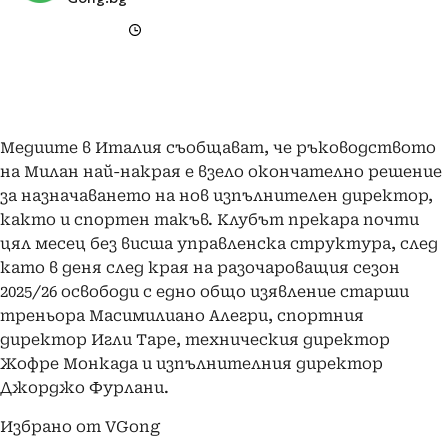
Медиите в Италия съобщават, че ръководството
на Милан най-накрая е взело окончателно решение
за назначаването на нов изпълнителен директор,
както и спортен такъв. Клубът прекара почти
цял месец без висша управленска структура, след
като в деня след края на разочароващия сезон
2025/26 освободи с едно общо изявление старши
треньора Масимилиано Алегри, спортния
директор Игли Таре, техническия директор
Жофре Монкада и изпълнителния директор
Джорджо Фурлани.
Избрано от VGong