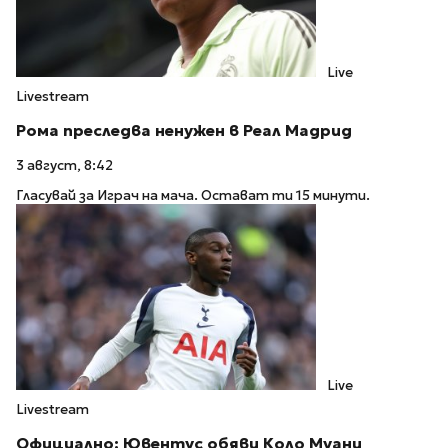
Live
Livestream
Рома преследва ненужен в Реал Мадрид
3 август, 8:42
Гласувай за Играч на мача. Остават ти 15 минути.
Live
Livestream
Официално: Ювентус обяви Коло Муани