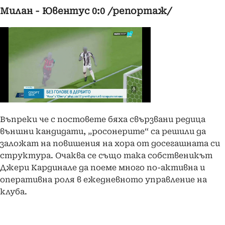
Милан - Ювентус 0:0 /репортаж/
Въпреки че с постовете бяха свързвани редица
външни кандидати, „росонерите“ са решили да
заложат на повишения на хора от досегашната си
структура. Очаква се също така собственикът
Джери Кардинале да поеме много по-активна и
оперативна роля в ежедневното управление на
клуба.