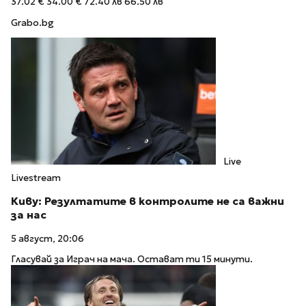
37.02 €
34.00 €
72.40 лв
66.50 лв
Grabo.bg
Live
Livestream
Киву: Резултатите в контролите не са важни
за нас
5 август, 20:06
Гласувай за Играч на мача. Остават ти 15 минути.