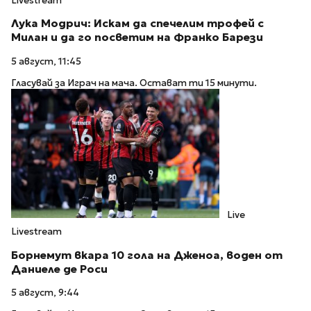
Livestream
Лука Модрич: Искам да спечелим трофей с
Милан и да го посветим на Франко Барези
5 август, 11:45
Гласувай за Играч на мача. Остават ти 15 минути.
Live
Livestream
Борнемут вкара 10 гола на Дженоа, воден от
Даниеле де Роси
5 август, 9:44