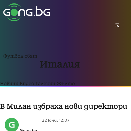
Футбол свят
Италия
Новини
Видео
Галерии
Жълто
В Милан избраха нови директори
22 юни, 12:07
Gong.bg