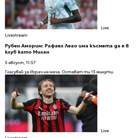
Live
Livestream
Рубен Аморим: Рафаел Леао има късмета да е в
клуб като Милан
5 август, 11:57
Гласувай за Играч на мача. Остават ти 15 минути.
Live