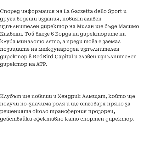
Според информация на La Gazzetta dello Sport и
други водещи издания, новият главен
изпълнителен директор на Милан ще бъде Масимо
Калвели. Той влезе в Борда на директорите на
клуба миналото лято, а преди това е заемал
позициите на международен изпълнителен
директор в RedBird Capital и главен изпълнителен
директор на АТР.
Клубът ще повиши и Хендрик Алмщат, който ще
получи по-значима роля и ще отговаря пряко за
решенията около трансферния прозорец,
действайки ефективно като спортен директор.