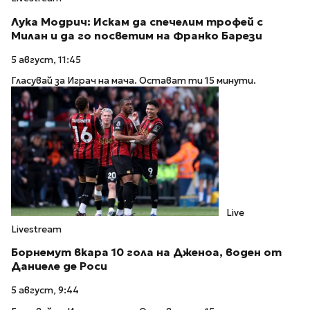
Лука Модрич: Искам да спечелим трофей с
Милан и да го посветим на Франко Барези
5 август, 11:45
Гласувай за Играч на мача. Остават ти 15 минути.
Live
Livestream
Борнемут вкара 10 гола на Дженоа, воден от
Даниеле де Роси
5 август, 9:44