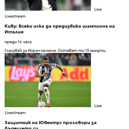
Live
Livestream
Киву: Всеки иска да предизвика шампиона на
Италия
преди 14 часа
Гласувай за Играч на мача. Остават ти 15 минути.
Live
Livestream
Защитник на Ювентус проговори за
бъдещето си