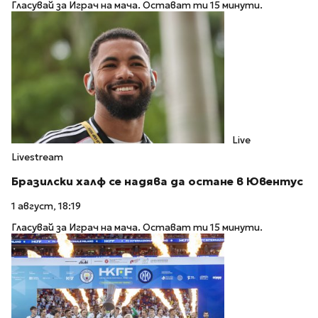
Гласувай за Играч на мача. Остават ти 15 минути.
Live
Livestream
Бразилски халф се надява да остане в Ювентус
1 август, 18:19
Гласувай за Играч на мача. Остават ти 15 минути.