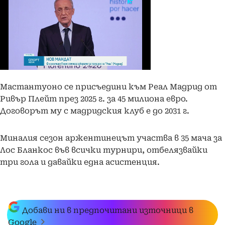
Мастантуоно се присъедини към Реал Мадрид от
Ривър Плейт през 2025 г. за 45 милиона евро.
Договорът му с мадридския клуб е до 2031 г.
Миналия сезон аржентинецът участва в 35 мача за
Лос Бланкос във всички турнири, отбелязвайки
три гола и давайки една асистенция.
Добави ни в предпочитани източници в
Google