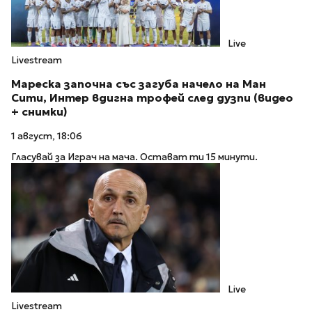
Live
Livestream
Мареска започна със загуба начело на Ман
Сити, Интер вдигна трофей след дузпи (видео
+ снимки)
1 август, 18:06
Гласувай за Играч на мача. Остават ти 15 минути.
Live
Livestream