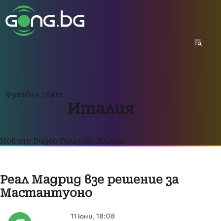
Футбол свят
Италия
Новини
Видео
Галерии
Жълто
Реал Мадрид взе решение за
Мастантуоно
11 юни, 18:08