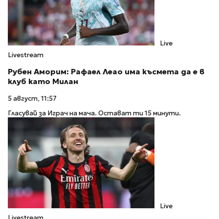
Live
Livestream
Рубен Аморим: Рафаел Леао има късмета да е в
клуб като Милан
5 август, 11:57
Гласувай за Играч на мача. Остават ти 15 минути.
Live
Livestream