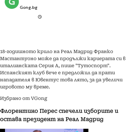
Gong.bg
18-годишното крило на Реал Мадрид Франко
Мастантуоно може да продължи кариерата си в
италианската Серия А, пише "Тутоспорт".
Испанският клуб вече е предложил да прати
нападателя в Ювентус това лято, за да увеличи
игровото му време.
Избрано от VGong
Флорентино Перес спечели изборите и
остава президент на Реал Мадрид