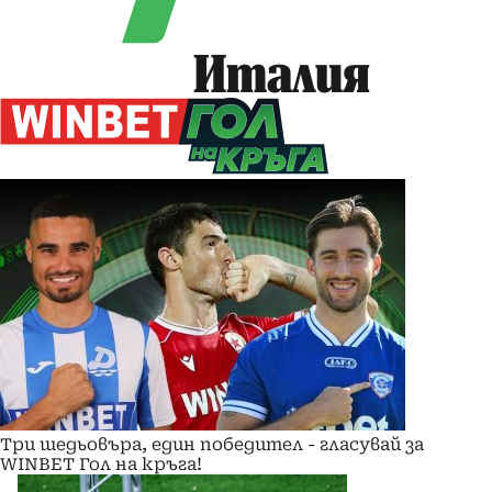
Италия
Три шедьовъра, един победител - гласувай за
WINBET Гол на кръга!