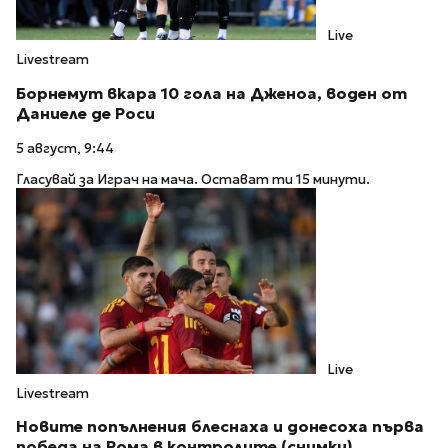
Live
Livestream
Борнемут вкара 10 гола на Дженоа, воден от
Даниеле де Роси
5 август, 9:44
Гласувай за Играч на мача. Остават ти 15 минути.
Live
Livestream
Новите попълнения блеснаха и донесоха първа
победа на Рома в контролите (снимки)