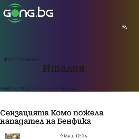
Футбол свят
Италия
Новини
Видео
Галерии
Жълто
Сензацията Комо пожела
нападател на Бенфика
9 юни, 12:04