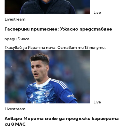
Live
Livestream
Гасперини притеснен: Ужасно представяне
преди 5 часа
Гласувай за Играч на мача. Остават ти 15 минути.
Live
Livestream
Алваро Мората може да продължи кариерата
си в МЛС