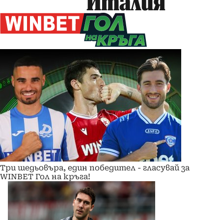
Италия
Три шедьовъра, един победител - гласувай за
WINBET Гол на кръга!