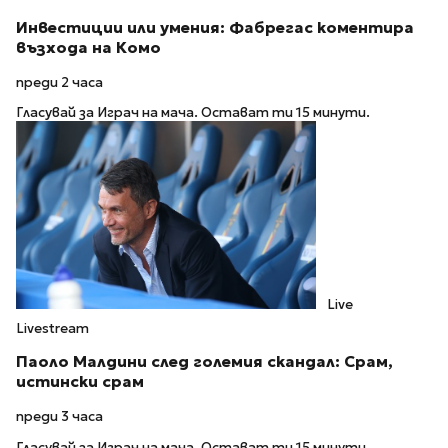
Инвестиции или умения: Фабрегас коментира
възхода на Комо
преди 2 часа
Гласувай за Играч на мача. Остават ти 15 минути.
Live
Livestream
Паоло Малдини след големия скандал: Срам,
истински срам
преди 3 часа
Гласувай за Играч на мача. Остават ти 15 минути.