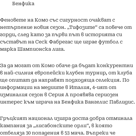
Бенфика
Феновете на Комо със сигурност очакват с
нетърпение новия сезон. „Тифозите“ са повече от
горди, след като за първи път в историята си
съставът на Сеск Фабрегас ще играе футбол с
марка Шампионска лига.
За да могат от Комо обаче да бъдат конкурентни
в най-силния европейски клубен турнир, от клуба
ще опитат да направят подходяща селекция. По
информации на медиите в Италия, 4-ият от
изминалия сезон в Серия А проявява сериозен
интерес към играча на Бенфика Вангелис Павлидис.
Гръцкият национал изигра доста добра отминала
кампания за „лисабонските орли“, в която
отбеляза 30 попадения в 53 мача. Въпреки че