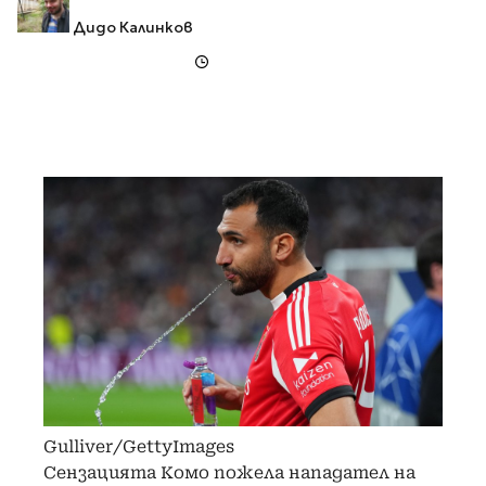
Дидо Калинков
Gulliver/GettyImages
Сензацията Комо пожела нападател на