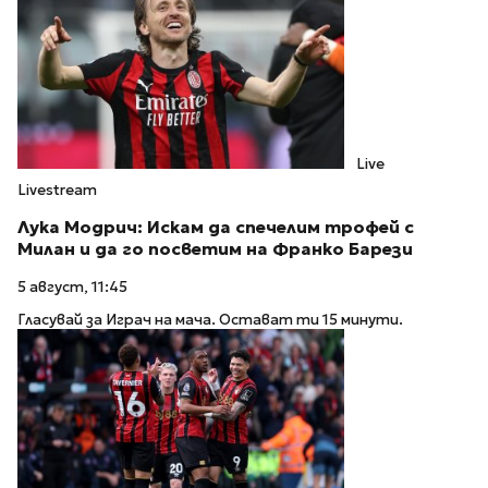
Live
Livestream
Лука Модрич: Искам да спечелим трофей с
Милан и да го посветим на Франко Барези
5 август, 11:45
Гласувай за Играч на мача. Остават ти 15 минути.