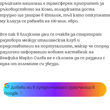
гръцкият национал е трансферен приоритет за
ръководството на Комо, голаджията доста
трудно ще заиграе в Италия, тъй като откупната
му клауза се равнява на 100 млн. евро.
Все пак в близките дни се очаква да стартират
разговори между италианския клуб и
представители на португалците, макар че според
различни информации новият наставник на
Бенфика Марко Силва не е склонен да се раздели с
една от големите си звезди.
Добави ни в предпочитани източници в
Google