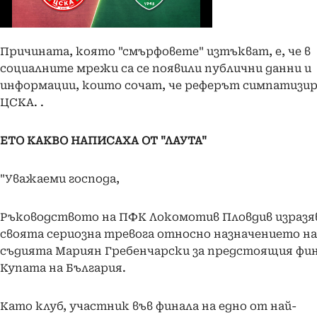
Причината, която "смърфовете" изтъкват, е, че в
социалните мрежи са се появили публични данни и
информации, които сочат, че реферът симпатизир
ЦСКА. .
ЕТО КАКВО НАПИСАХА ОТ "ЛАУТА"
"Уважаеми господа,
Ръководството на ПФК Локомотив Пловдив изразя
своята сериозна тревога относно назначението на
съдията Мариян Гребенчарски за предстоящия фин
Купата на България.
Като клуб, участник във финала на едно от най-