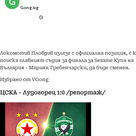
Gong.bg
Локомотив Пловдив излезе с официална позиция, с 
поиска главният съдия за финала за Sesame Купа на
България - Мариян Гребенчарски, да бъде сменен.
Избрано от VGong
ЦСКА - Лудогорец 1:0 /репортаж/