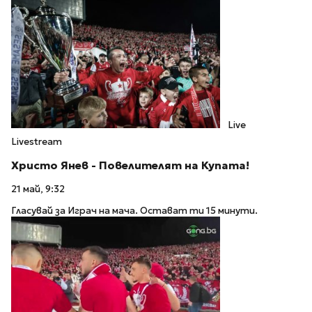
Live
Livestream
Христо Янев - Повелителят на Купата!
21 май, 9:32
Гласувай за Играч на мача. Остават ти 15 минути.