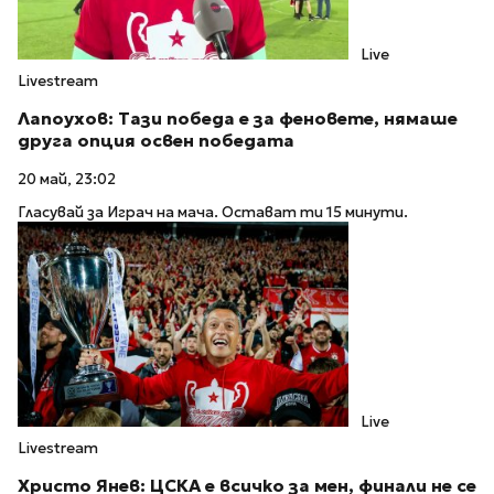
Live
Livestream
Лапоухов: Тази победа е за феновете, нямаше
друга опция освен победата
20 май, 23:02
Гласувай за Играч на мача. Остават ти 15 минути.
Live
Livestream
Христо Янев: ЦСКА е всичко за мен, финали не се