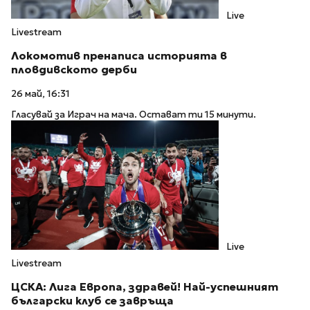
Live
Livestream
Локомотив пренаписа историята в
пловдивското дерби
26 май, 16:31
Гласувай за Играч на мача. Остават ти 15 минути.
Live
Livestream
ЦСКА: Лига Европа, здравей! Най-успешният
български клуб се завръща