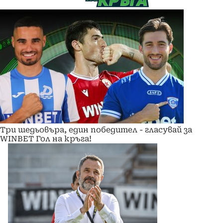
Три шедьовъра, един победител - гласувай за
WINBET Гол на кръга!