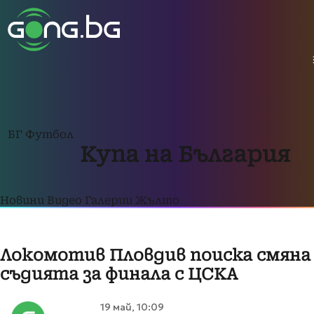
БГ Футбол
Купа на България
Новини
Видео
Галерии
Жълто
Локомотив Пловдив поиска смяна
съдията за финала с ЦСКА
19 май, 10:09