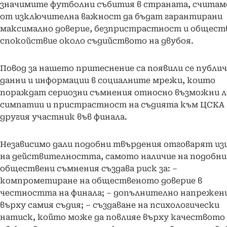
значимите футболни събития в страната, считаме
от изключителна важност да бъдат гарантирани
максимално доверие, безпристрастност и общест
спокойствие около съдийството на двубоя.
Повод за нашето притеснение са появили се публи
данни и информации в социалните мрежи, които
пораждат сериозни съмнения относно възможни 
симпатии и пристрастност на съдията към ЦСКА
другия участник във финала.
Независимо дали подобни твърдения отговарят из
на действителността, самото наличие на подобни
обществени съмнения създава риск за: –
компрометиране на общественото доверие в
честността на финала; – допълнително напрежен
върху самия съдия; – създаване на психологически
натиск, който може да повлияе върху качеството