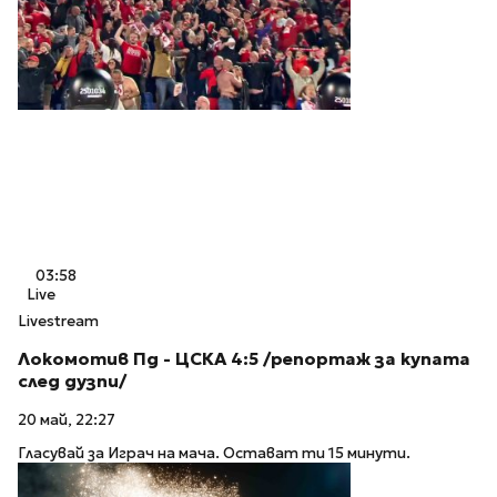
03:58
Live
Livestream
Локомотив Пд - ЦСКА 4:5 /репортаж за купата
след дузпи/
20 май, 22:27
Гласувай за Играч на мача. Остават ти 15 минути.