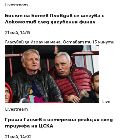
Livestream
Босът на Ботев Пловдив се шегува с
Локомотив след загубения финал
21 май, 14:19
Гласувай за Играч на мача. Остават ти 15 минути.
Live
Livestream
Гриша Ганчев с интересна реакция след
триумфа на ЦСКА
21 май, 14:02