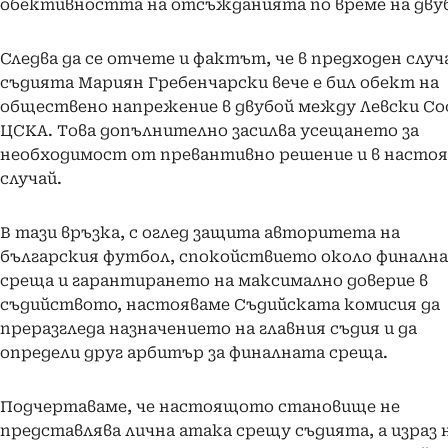
обективността на отсъжданията по време на дву
Следва да се отчете и фактът, че в предходен случ
съдията Мариян Гребенчарски вече е бил обект на
обществено напрежение в двубой между Левски Со
ЦСКА. Това допълнително засилва усещането за
необходимост от превантивно решение и в насто
случай.
В тази връзка, с оглед защита авторитета на
българския футбол, спокойствието около финалн
среща и гарантирането на максимално доверие в
съдийството, настояваме Съдийската комисия да
преразгледа назначението на главния съдия и да
определи друг арбитър за финалната среща.
Подчертаваме, че настоящото становище не
представлява лична атака срещу съдията, а израз 