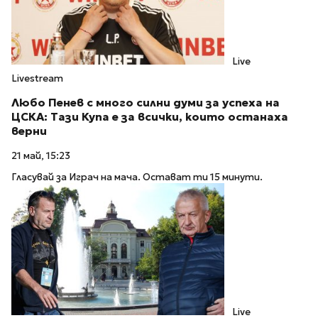
Live
Livestream
Любо Пенев с много силни думи за успеха на
ЦСКА: Тази Купа е за всички, които останахa
верни
21 май, 15:23
Гласувай за Играч на мача. Остават ти 15 минути.
Live