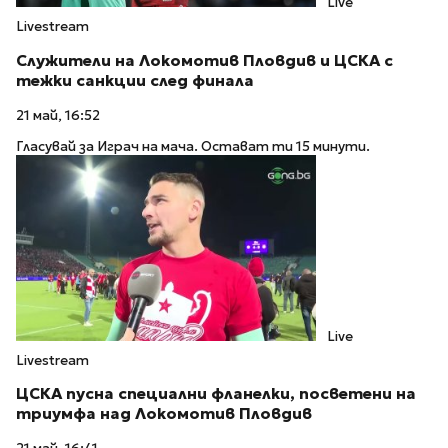
Live
Livestream
Служители на Локомотив Пловдив и ЦСКА с
тежки санкции след финала
21 май, 16:52
Гласувай за Играч на мача. Остават ти 15 минути.
Live
Livestream
ЦСКА пусна специални фланелки, посветени на
триумфа над Локомотив Пловдив