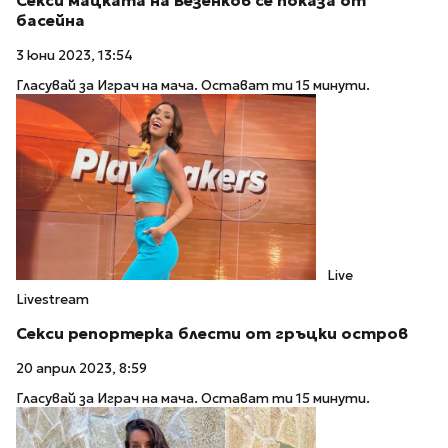
Секси мацката на Везенков се показа от
басейна
3 юни 2023, 13:54
Гласувай за Играч на мача. Остават ти 15 минути.
Live
Livestream
Секси репортерка блести от гръцки остров
20 април 2023, 8:59
Гласувай за Играч на мача. Остават ти 15 минути.