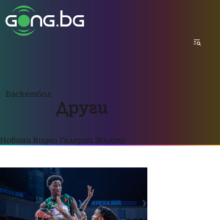
Баскетбол
Други
Новини
Видео
Галерии
Жълто