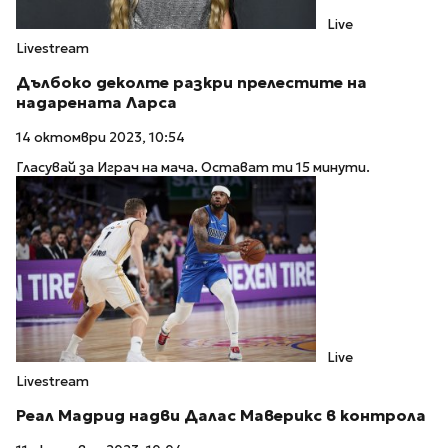
Live
Livestream
Дълбоко деколте разкри прелестите на
надарената Ларса
14 октомври 2023, 10:54
Гласувай за Играч на мача. Остават ти 15 минути.
Live
Livestream
Реал Мадрид надви Далас Маверикс в контрола