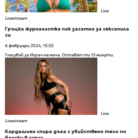
Live
Livestream
Гръцка журналистка пак загатна за сексапила
си
6 февруари 2024, 15:55
Гласувай за Играч на мача. Остават ти 15 минути.
Live
Livestream
Кардашиян спира дъха с убийствено тяло по
бански в снега