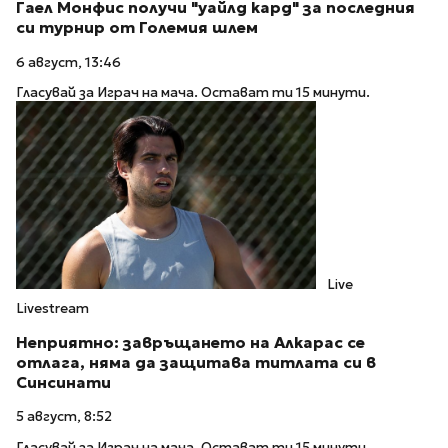
Гаел Монфис получи "уайлд кард" за последния
си турнир от Големия шлем
6 август, 13:46
Гласувай за Играч на мача. Остават ти 15 минути.
Live
Livestream
Неприятно: завръщането на Алкарас се
отлага, няма да защитава титлата си в
Синсинати
5 август, 8:52
Гласувай за Играч на мача. Остават ти 15 минути.