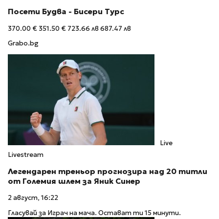
Посети Будва - Бисери Турс
370.00 €
351.50 €
723.66 лв
687.47 лв
Grabo.bg
Live
Livestream
Легендарен треньор прогнозира над 20 титли
от Големия шлем за Яник Синер
2 август, 16:22
Гласувай за Играч на мача. Остават ти 15 минути.