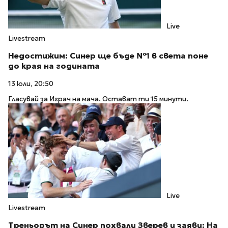
Live
Livestream
Недостижим: Синер ще бъде №1 в света поне
до края на годината
13 юли, 20:50
Гласувай за Играч на мача. Остават ти 15 минути.
Live
Livestream
Треньорът на Синер похвали Зверев и заяви: На