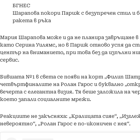
БГНЕС
Шарапова покори Париж с безупречен стил и б
ракета в ръка
Мария Шарапова може и да не планира завръщане в
като Серина Уилямс, но в Париж отново успя да ст
център на вниманието, при това без да изпълни ни
сервис.
Бившата №1 в света се появи на корт „Филип Шатр
четвъртфиналите на Ролан Гарос и буквално „отк
вечерта с елегантна визия. Тя беше заложила на чер
което запали социалните мрежи.
Реакциите не закъсняха: „Кралицата сияе“, „Изгле
невероятно“, „Ролан Гарос е по-иконичен с нея“.