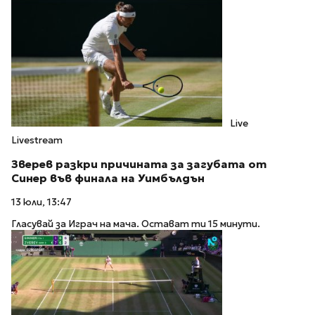
Live
Livestream
Зверев разкри причината за загубата от
Синер във финала на Уимбълдън
13 юли, 13:47
Гласувай за Играч на мача. Остават ти 15 минути.