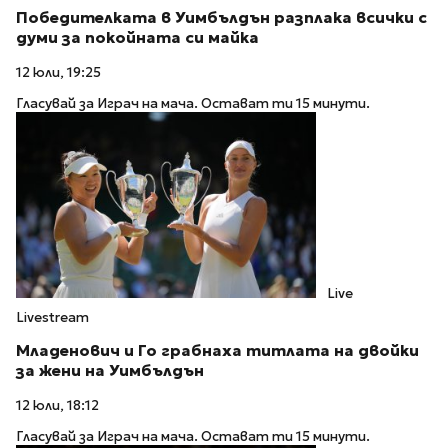
Победителката в Уимбълдън разплака всички с
думи за покойната си майка
12 юли, 19:25
Гласувай за Играч на мача. Остават ти 15 минути.
Live
Livestream
Младенович и Го грабнаха титлата на двойки
за жени на Уимбълдън
12 юли, 18:12
Гласувай за Играч на мача. Остават ти 15 минути.