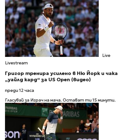
Live
Livestream
Григор тренира усилено в Ню Йорк и чака
„уайлд кард“ за US Open (видео)
преди 12 часа
Гласувай за Играч на мача. Остават ти 15 минути.