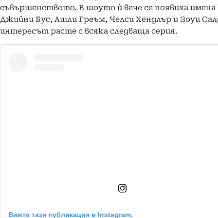
съвършенството. В шоуто ѝ вече се появиха имена
Джийни Бус, Ашли Греъм, Челси Хендлър и Зоуи Сал
интересът расте с всяка следваща серия.
Вижте тази публикация в Instagram.