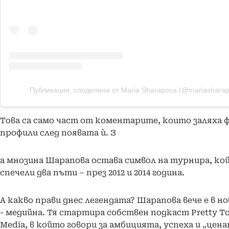
Публикация, споделена от Maria Sharapova (@mariashara
Това са само част от коментарите, които заляха 
профили след появата ѝ. З
а мнозина Шарапова остава символ на турнира, ко
спечели два пъти – през 2012 и 2014 година.
А какво прави днес легендата? Шарапова вече е в но
- медийна. Тя стартира собствен подкаст Pretty To
Media, в който говори за амбицията, успеха и „цена