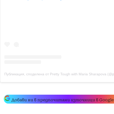
Публикация, споделена от Pretty Tough with Maria Sharapova (@p
Добави ни в предпочитани източници в Google