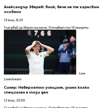
Александър Зверев: Яник, вече не те харесвам
особено
13 юли, 8:23
Гласувай за Играч на мача. Остават ти 15 минути.
Live
Livestream
Синер: Невероятно усещане, знаех колко
специален е този ден
12 юли, 23:50
Гласувай за Играч на мача. Остават ти 15 минути.