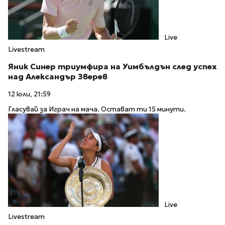
Live
Livestream
Яник Синер триумфира на Уимбълдън след успех
над Александър Зверев
12 юли, 21:59
Гласувай за Играч на мача. Остават ти 15 минути.
Live
Livestream