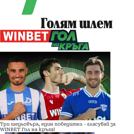
Голям шлем
Три шедьовъра, един победител - гласувай за
WINBET Гол на кръга!