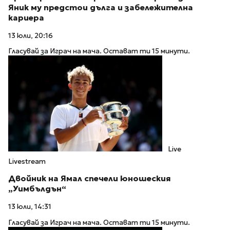
Яник му предстои дълга и забележителна
кариера
13 юли, 20:16
Гласувай за Играч на мача. Остават ти 15 минути.
Live
Livestream
Двойник на Ямал спечели юношеския
„Уимбълдън“
13 юли, 14:31
Гласувай за Играч на мача. Остават ти 15 минути.