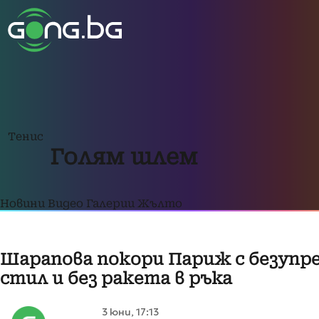
Тенис
Голям шлем
Новини
Видео
Галерии
Жълто
Шарапова покори Париж с безупр
стил и без ракета в ръка
3 юни, 17:13