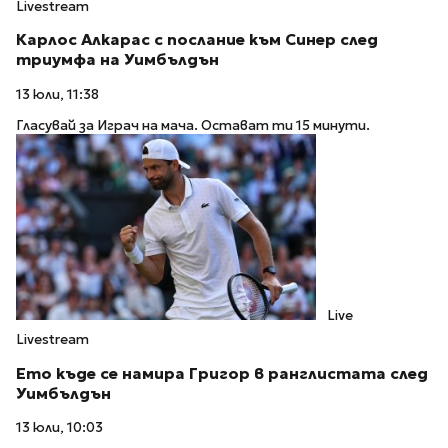
Livestream
Карлос Алкарас с послание към Синер след
триумфа на Уимбълдън
13 юли, 11:38
Гласувай за Играч на мача. Остават ти 15 минути.
Live
Livestream
Ето къде се намира Григор в ранглистата след
Уимбълдън
13 юли, 10:03