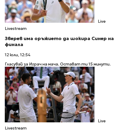
Live
Livestream
Зверев има оръжието да шокира Синер на
финала
12 юли, 12:54
Гласувай за Играч на мача. Остават ти 15 минути.
Live
Livestream