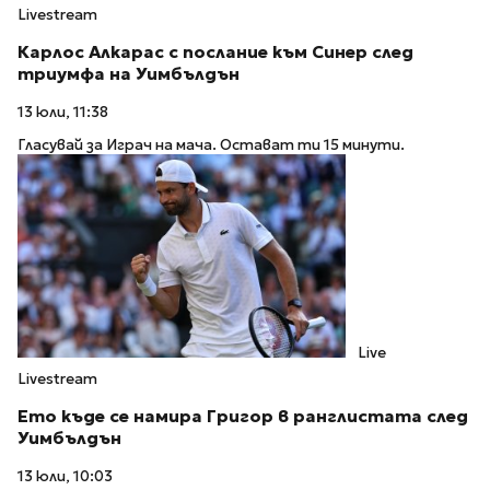
Livestream
Карлос Алкарас с послание към Синер след
триумфа на Уимбълдън
13 юли, 11:38
Гласувай за Играч на мача. Остават ти 15 минути.
Live
Livestream
Ето къде се намира Григор в ранглистата след
Уимбълдън
13 юли, 10:03