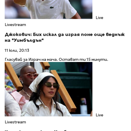
Live
Livestream
Джокович: Бих искал да играя поне още веднъж
на "Уимбълдън"
11 юли, 20:13
Гласувай за Играч на мача. Остават ти 15 минути.
Live
Livestream