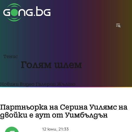
Тенис
Голям шлем
Новини
Видео
Галерии
Жълто
Партньорка на Серина Уилямс на
двойки е аут от Уимбълдън
12 юни, 21:33