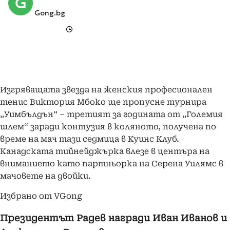
Gong.bg
Изгряващата звезда на женския професионален
тенис Виктория Мбоко ще пропусне турнира
„Уимбълдън“ – третият за годината от „Големия
шлем“ заради контузия в коляното, получена по
време на мач тази седмица в Куинс Клуб.
Канадската тийнейджърка влезе в центъра на
вниманието като партньорка на Серена Уилямс в
мачовете на двойки.
Избрано от VGong
Президентът Радев награди Иван Иванов и