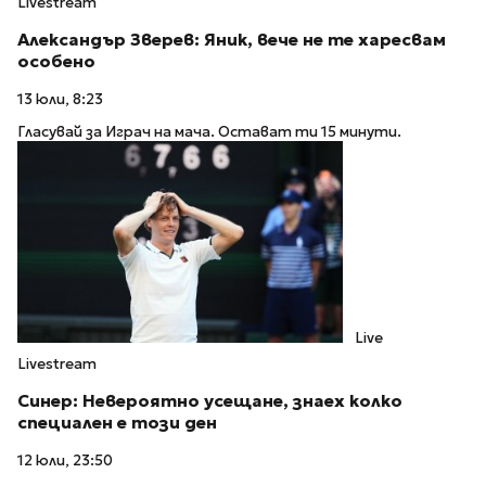
Livestream
Александър Зверев: Яник, вече не те харесвам
особено
13 юли, 8:23
Гласувай за Играч на мача. Остават ти 15 минути.
Live
Livestream
Синер: Невероятно усещане, знаех колко
специален е този ден
12 юли, 23:50