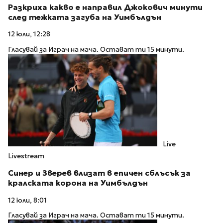
Разкриха какво е направил Джокович минути
след тежката загуба на Уимбълдън
12 юли, 12:28
Гласувай за Играч на мача. Остават ти 15 минути.
Live
Livestream
Синер и Зверев влизат в епичен сблъсък за
кралската корона на Уимбълдън
12 юли, 8:01
Гласувай за Играч на мача. Остават ти 15 минути.