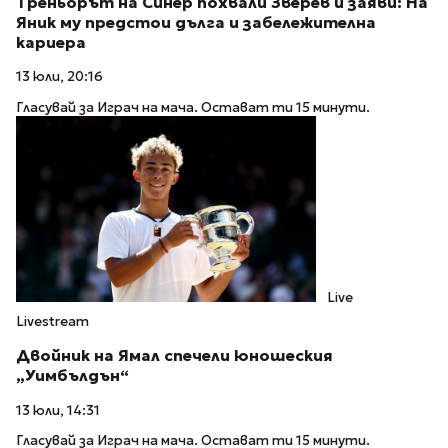
Треньорът на Синер похвали Зверев и заяви: На
Яник му предстои дълга и забележителна
кариера
13 юли, 20:16
Гласувай за Играч на мача. Остават ти 15 минути.
Live
Livestream
Двойник на Ямал спечели юношеския
„Уимбълдън“
13 юли, 14:31
Гласувай за Играч на мача. Остават ти 15 минути.