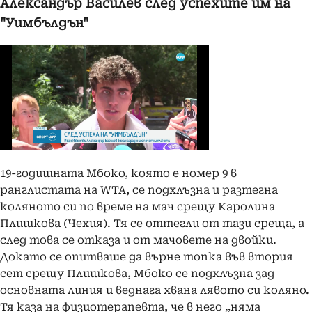
Александър Василев след успехите им на
"Уимбълдън"
19-годишната Мбоко, която е номер 9 в
ранглистата на WTA, се подхлъзна и разтегна
коляното си по време на мач срещу Каролина
Плишкова (Чехия). Тя се оттегли от тази среща, а
след това се отказа и от мачовете на двойки.
Докато се опитваше да върне топка във втория
сет срещу Плишкова, Мбоко се подхлъзна зад
основната линия и веднага хвана лявото си коляно.
Тя каза на физиотерапевта, че в него „няма