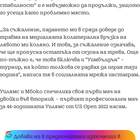
стабилност“ и е невъзможно да продължи, защото
го усеща като проблемно място.
„За съжаление, падането ми в сряда доведе до
травма на медиалната колатерална връзка на
лявото ми коляно. И това, за съжаление означава,
че ще пропусна остатъка от сезона на трева. Още
по-тъжно е, че това включва и "Уимбълдън" –
турнир, на който толкова се радвах да играя тази
година“, написа тя в социалната мрежа инстаграм.
Уилямс и Мбоко спечелиха своя първи мач на
двойки във вторник – първият професионален мач
за 44-годишната Уилямс от US Open 2022 насам.
Добави ни в предпочитани източници в