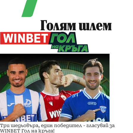
Голям шлем
Три шедьовъра, един победител - гласувай за
WINBET Гол на кръга!