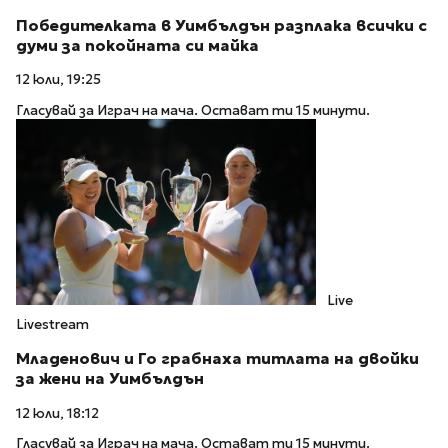
Победителката в Уимбълдън разплака всички с
думи за покойната си майка
12 юли, 19:25
Гласувай за Играч на мача. Остават ти 15 минути.
Live
Livestream
Младенович и Го грабнаха титлата на двойки
за жени на Уимбълдън
12 юли, 18:12
Гласувай за Играч на мача. Остават ти 15 минути.