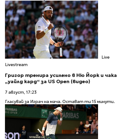
Live
Livestream
Григор тренира усилено в Ню Йорк и чака
„уайлд кард“ за US Open (видео)
7 август, 17:23
Гласувай за Играч на мача. Остават ти 15 минути.