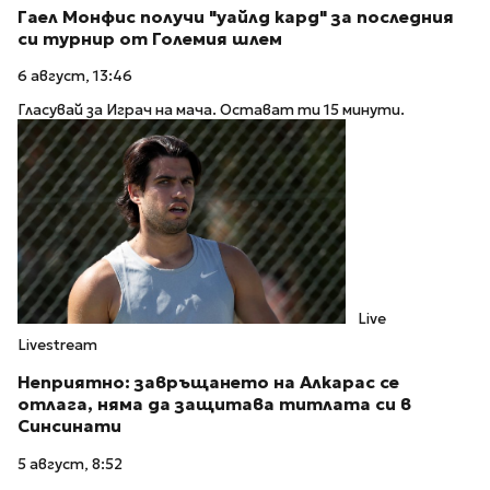
Гаел Монфис получи "уайлд кард" за последния
си турнир от Големия шлем
6 август, 13:46
Гласувай за Играч на мача. Остават ти 15 минути.
Live
Livestream
Неприятно: завръщането на Алкарас се
отлага, няма да защитава титлата си в
Синсинати
5 август, 8:52