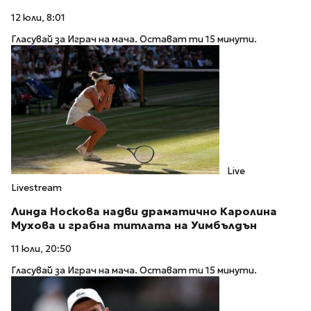
12 юли, 8:01
Гласувай за Играч на мача. Остават ти 15 минути.
Live
Livestream
Линда Носкова надви драматично Каролина
Мухова и грабна титлата на Уимбълдън
11 юли, 20:50
Гласувай за Играч на мача. Остават ти 15 минути.