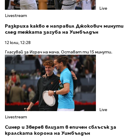
Live
Livestream
Разкриха какво е направил Джокович минути
след тежката загуба на Уимбълдън
12 юли, 12:28
Гласувай за Играч на мача. Остават ти 15 минути.
Live
Livestream
Синер и Зверев влизат в епичен сблъсък за
кралската корона на Уимбълдън