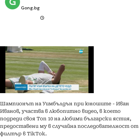
Gong.bg
Шампионът на Уимбълдън при юношите - Иван
Иванов, участва в любопитно видео, в което
подреди своя Топ 10 на любими български ястия,
предоставени му в случайна последователност от
филтър в TikTok.