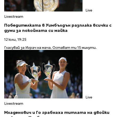
Live
Livestream
Победителката в Уимбълдън разплака всички с
думи за покойната си майка
12 юли, 19:25
Гласувай за Играч на мача. Остават ти 15 минути.
Live
Livestream
Младенович и Го грабнаха титлата на двойки