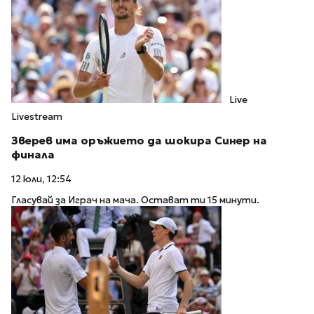
Live
Livestream
Зверев има оръжието да шокира Синер на
финала
12 юли, 12:54
Гласувай за Играч на мача. Остават ти 15 минути.