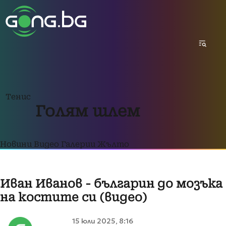
Тенис
Голям шлем
Новини
Видео
Галерии
Жълто
Иван Иванов - българин до мозъка
на костите си (видео)
15 юли 2025, 8:16