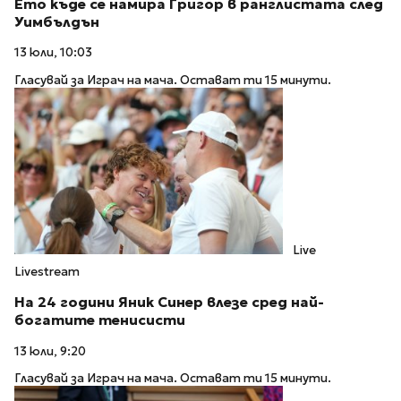
Ето къде се намира Григор в ранглистата след
Уимбълдън
13 юли, 10:03
Гласувай за Играч на мача. Остават ти 15 минути.
Live
Livestream
На 24 години Яник Синер влезе сред най-
богатите тенисисти
13 юли, 9:20
Гласувай за Играч на мача. Остават ти 15 минути.