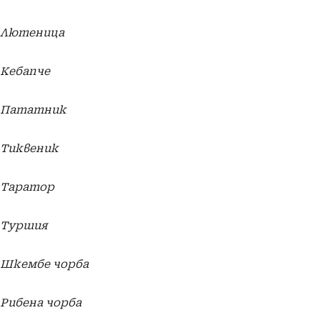
Лютеница
Кебапче
Пататник
Тиквеник
Таратор
Туршия
Шкембе чорба
Рибена чорба