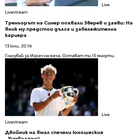
Live
Livestream
Треньорът на Синер похвали Зверев и заяви: На
Яник му предстои дълга и забележителна
кариера
13 юли, 20:16
Гласувай за Играч на мача. Остават ти 15 минути.
Live
Livestream
Двойник на Ямал спечели юношеския
„Уимбълдън“