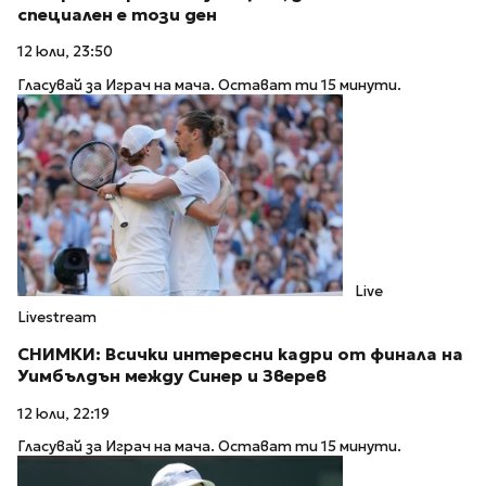
специален е този ден
12 юли, 23:50
Гласувай за Играч на мача. Остават ти 15 минути.
Live
Livestream
СНИМКИ: Всички интересни кадри от финала на
Уимбълдън между Синер и Зверев
12 юли, 22:19
Гласувай за Играч на мача. Остават ти 15 минути.