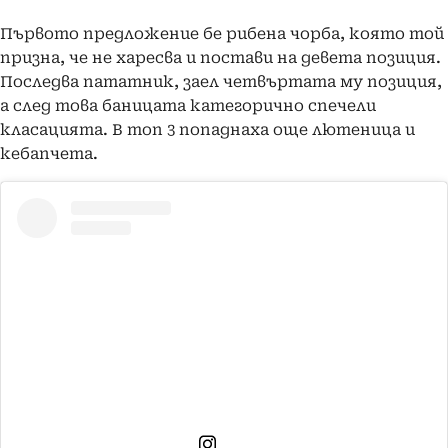
Първото предложение бе рибена чорба, която той
призна, че не харесва и постави на девета позиция.
Последва пататник, заел четвъртата му позиция,
а след това баницата категорично спечели
класацията. В топ 3 попаднаха още лютеница и
кебапчета.