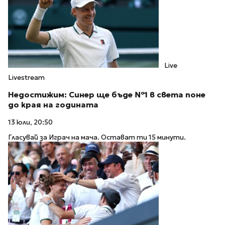
Live
Livestream
Недостижим: Синер ще бъде №1 в света поне
до края на годината
13 юли, 20:50
Гласувай за Играч на мача. Остават ти 15 минути.