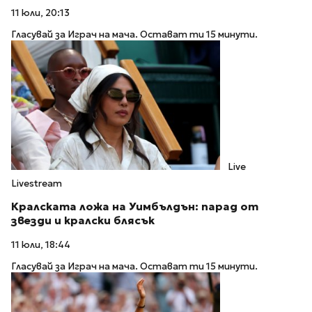
11 юли, 20:13
Гласувай за Играч на мача. Остават ти 15 минути.
Live
Livestream
Кралската ложа на Уимбълдън: парад от
звезди и кралски блясък
11 юли, 18:44
Гласувай за Играч на мача. Остават ти 15 минути.