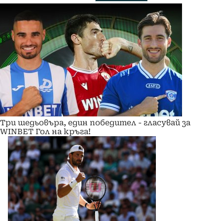
Три шедьовъра, един победител - гласувай за
WINBET Гол на кръга!