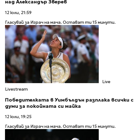
над Александър Зверев
12 юли, 21:59
Гласувай за Играч на мача. Остават ти 15 минути.
Live
Livestream
Победителката в Уимбълдън разплака всички с
думи за покойната си майка
12 юли, 19:25
Гласувай за Играч на мача. Остават ти 15 минути.