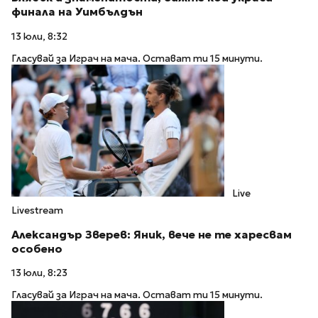
финала на Уимбълдън
13 юли, 8:32
Гласувай за Играч на мача. Остават ти 15 минути.
Live
Livestream
Александър Зверев: Яник, вече не те харесвам
особено
13 юли, 8:23
Гласувай за Играч на мача. Остават ти 15 минути.