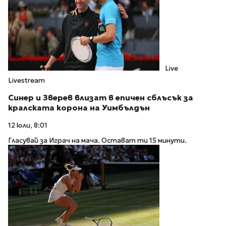
Live
Livestream
Синер и Зверев влизат в епичен сблъсък за
кралската корона на Уимбълдън
12 юли, 8:01
Гласувай за Играч на мача. Остават ти 15 минути.