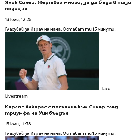
Яник Синер: Жертвах много, за да бъда в тази
позиция
13 юли, 12:25
Гласувай за Играч на мача. Остават ти 15 минути.
Live
Livestream
Карлос Алкарас с послание към Синер след
триумфа на Уимбълдън
13 юли, 11:38
Гласувай за Играч на мача. Остават ти 15 минути.