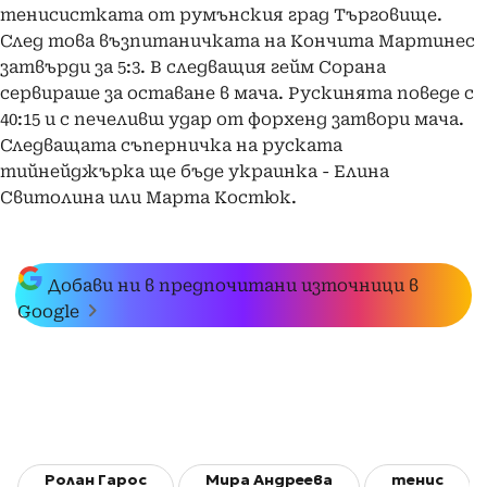
тенисистката от румънския град Търговище.
След това възпитаничката на Кончита Мартинес
затвърди за 5:3. В следващия гейм Сорана
сервираше за оставане в мача. Рускинята поведе с
40:15 и с печеливш удар от форхенд затвори мача.
Следващата съперничка на руската
тийнейджърка ще бъде украинка - Елина
Свитолина или Марта Костюк.
Добави ни в предпочитани източници в
Google
Ролан Гарос
Мира Андреева
тенис