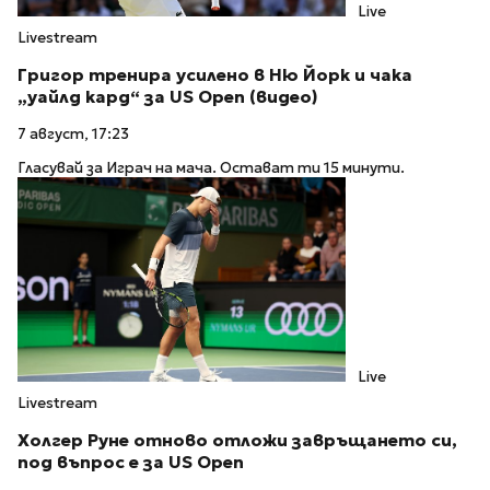
Live
Livestream
Григор тренира усилено в Ню Йорк и чака
„уайлд кард“ за US Open (видео)
7 август, 17:23
Гласувай за Играч на мача. Остават ти 15 минути.
Live
Livestream
Холгер Руне отново отложи завръщането си,
под въпрос е за US Open