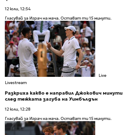
12 юли, 12:54
Гласувай за Играч на мача. Остават ти 15 минути.
Live
Livestream
Разкриха какво е направил Джокович минути
след тежката загуба на Уимбълдън
12 юли, 12:28
Гласувай за Играч на мача. Остават ти 15 минути.