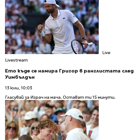
Live
Livestream
Ето къде се намира Григор в ранглистата след
Уимбълдън
13 юли, 10:03
Гласувай за Играч на мача. Остават ти 15 минути.