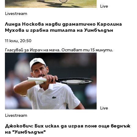
Live
Livestream
Линда Носкова надви драматично Каролина
Мухова и грабна титлата на Уимбълдън
11 юли, 20:50
Гласувай за Играч на мача. Остават ти 15 минути.
Live
Livestream
Джокович: Бих искал да играя поне още веднъж
на "Уимбълдън"