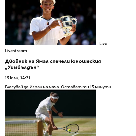
Live
Livestream
Двойник на Ямал спечели юношеския
„Уимбълдън“
13 юли, 14:31
Гласувай за Играч на мача. Остават ти 15 минути.