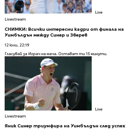
Live
Livestream
СНИМКИ: Всички интересни кадри от финала на
Уимбълдън между Синер и Зверев
12 юли, 22:19
Гласувай за Играч на мача. Остават ти 15 минути.
Live
Livestream
Яник Синер триумфира на Уимбълдън след успех