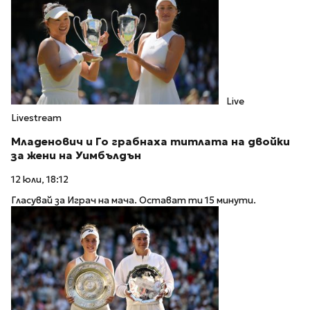
Live
Livestream
Младенович и Го грабнаха титлата на двойки
за жени на Уимбълдън
12 юли, 18:12
Гласувай за Играч на мача. Остават ти 15 минути.