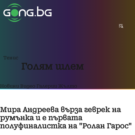
Тенис
Голям шлем
Новини
Видео
Галерии
Жълто
Мира Андреева върза геврек на
румънка и е първата
полуфиналистка на "Ролан Гарос"