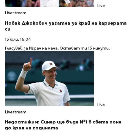
Live
Livestream
Новак Джокович загатна за край на кариерата
си
15 юли, 16:04
Гласувай за Играч на мача. Остават ти 15 минути.
Live
Livestream
Недостижим: Синер ще бъде №1 в света поне
до края на годината