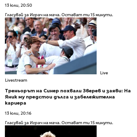
13 юли, 20:50
Гласувай за Играч на мача. Остават ти 15 минути.
Live
Livestream
Треньорът на Синер похвали Зверев и заяви: На
Яник му предстои дълга и забележителна
кариера
13 юли, 20:16
Гласувай за Играч на мача. Остават ти 15 минути.