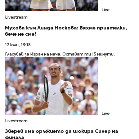
Live
Livestream
Мухова към Линда Носкова: Бяхме приятелки,
вече не сме!
12 юли, 13:18
Гласувай за Играч на мача. Остават ти 15 минути.
Live
Livestream
Зверев има оръжието да шокира Синер на
финала