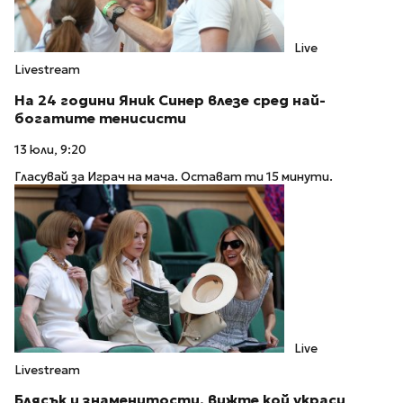
Live
Livestream
На 24 години Яник Синер влезе сред най-
богатите тенисисти
13 юли, 9:20
Гласувай за Играч на мача. Остават ти 15 минути.
Live
Livestream
Блясък и знаменитости, вижте кой украси