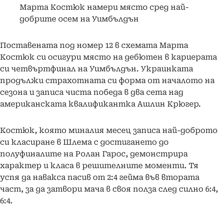
Марта Костюк намери място сред най-
добрите осем на Уимбълдън
Поставената под номер 12 в схемата Марта
Костюк си осигури място на дебютен в кариерата
си четвъртфинал на Уимбълдън. Украинката
продължи страхотната си форма от началото на
сезона и записа чиста победа в два сета над
американската квалификантка Ашлин Крюгер.
Костюк, която миналия месец записа най-доброто
си класиране в Шлема с достигането до
полуфиналите на Ролан Гарос, демонстрира
характер и класа в решителните моменти. Тя
успя да навакса пасив от 2:4 гейма във втората
част, за да затвори мача в своя полза след силно 6:4,
6:4.