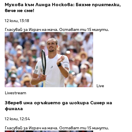
Мухова към Линда Носкова: Бяхме приятелки,
вече не сме!
12 юли, 13:18
Гласувай за Играч на мача. Остават ти 15 минути.
Live
Livestream
Зверев има оръжието да шокира Синер на
финала
12 юли, 12:54
Гласувай за Играч на мача. Остават ти 15 минути.