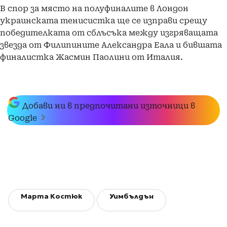
В спор за място на полуфиналите в Лондон
украинската тенисистка ще се изправи срещу
победителката от сблъсъка между изгряващата
звезда от Филипините Александра Еала и бившата
финалистка Жасмин Паолини от Италия.
Добави ни в предпочитани източници в
Google
Марта Костюк
Уимбълдън