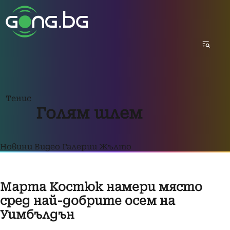
Тенис
Голям шлем
Новини
Видео
Галерии
Жълто
Марта Костюк намери място
сред най-добрите осем на
Уимбълдън