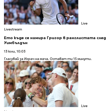
Live
Livestream
Ето къде се намира Григор в ранглистата след
Уимбълдън
13 юли, 10:03
Гласувай за Играч на мача. Остават ти 15 минути.
Live