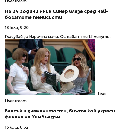
Livestream
На 24 години Яник Синер влезе сред най-
богатите тенисисти
13 юли, 9:20
Гласувай за Играч на мача. Остават ти 15 минути.
Live
Livestream
Блясък и знаменитости, вижте кой украси
финала на Уимбълдън
13 юли, 8:32