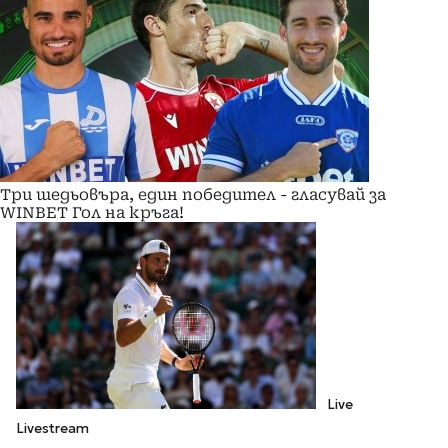
Три шедьовъра, един победител - гласувай за
WINBET Гол на кръга!
Live
Livestream