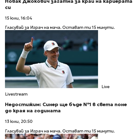
Новак Джокович загатна за край на кариерата
си
15 юли, 16:04
Гласувай за Играч на мача. Остават ти 15 минути.
Live
Livestream
Недостижим: Синер ще бъде №1 в света поне
до края на годината
13 юли, 20:50
Гласувай за Играч на мача. Остават ти 15 минути.