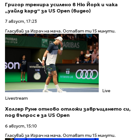
Григор тренира усилено в Ню Йорк и чака
„уайлд кард“ за US Open (видео)
7 август, 17:23
Гласувай за Играч на мача. Остават ти 15 минути.
Live
Livestream
Холгер Руне отново отложи завръщането си,
под въпрос е за US Open
6 август, 15:10
Гласувай за Играч на мача. Остават ти 15 минути.