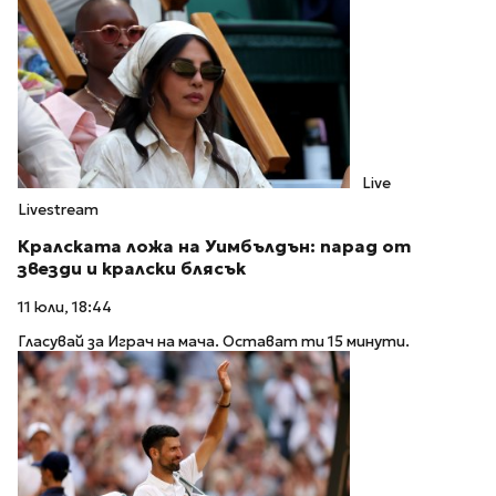
Live
Livestream
Кралската ложа на Уимбълдън: парад от
звезди и кралски блясък
11 юли, 18:44
Гласувай за Играч на мача. Остават ти 15 минути.