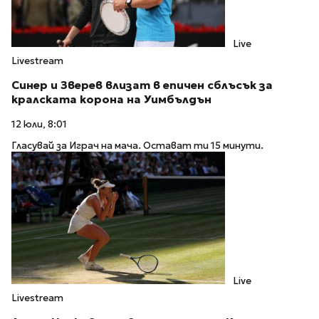
Live
Livestream
Синер и Зверев влизат в епичен сблъсък за
кралската корона на Уимбълдън
12 юли, 8:01
Гласувай за Играч на мача. Остават ти 15 минути.
Live
Livestream