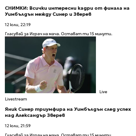
СНИМКИ: Всички интересни кадри от финала на
Уимбълдън между Синер и Зверев
12 юли, 22:19
Гласувай за Играч на мача. Остават ти 15 минути.
Live
Livestream
Яник Синер триумфира на Уимбълдън след успех
над Александър Зверев
12 юли, 21:59
Гласувай за Играч на мача. Остават ти 15 минути.