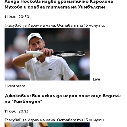
Линда Носкова надви драматично Каролина
Мухова и грабна титлата на Уимбълдън
11 юли, 20:50
Гласувай за Играч на мача. Остават ти 15 минути.
Live
Livestream
Джокович: Бих искал да играя поне още веднъж
на "Уимбълдън"
11 юли, 20:13
Гласувай за Играч на мача. Остават ти 15 минути.