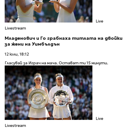
Live
Livestream
Младенович и Го грабнаха титлата на двойки
за жени на Уимбълдън
12 юли, 18:12
Гласувай за Играч на мача. Остават ти 15 минути.
Live
Livestream