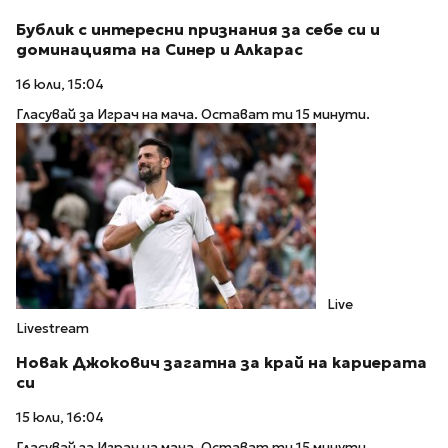
Бублик с интересни признания за себе си и
доминацията на Синер и Алкарас
16 юли, 15:04
Гласувай за Играч на мача. Остават ти 15 минути.
Live
Livestream
Новак Джокович загатна за край на кариерата
си
15 юли, 16:04
Гласувай за Играч на мача. Остават ти 15 минути.