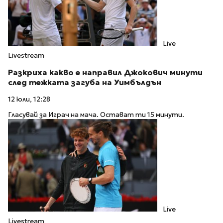
Live
Livestream
Разкриха какво е направил Джокович минути
след тежката загуба на Уимбълдън
12 юли, 12:28
Гласувай за Играч на мача. Остават ти 15 минути.
Live
Livestream