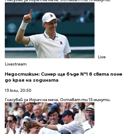
Live
Livestream
Недостижим: Синер ще бъде №1 в света поне
до края на годината
13 юли, 20:50
Гласувай за Играч на мача. Остават ти 15 минути.