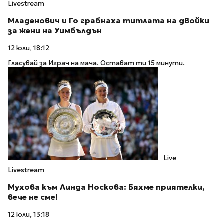
Livestream
Младенович и Го грабнаха титлата на двойки
за жени на Уимбълдън
12 юли, 18:12
Гласувай за Играч на мача. Остават ти 15 минути.
Live
Livestream
Мухова към Линда Носкова: Бяхме приятелки,
вече не сме!
12 юли, 13:18