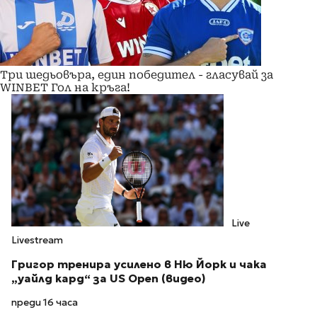
Три шедьовъра, един победител - гласувай за
WINBET Гол на кръга!
Live
Livestream
Григор тренира усилено в Ню Йорк и чака
„уайлд кард“ за US Open (видео)
преди 16 часа