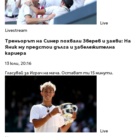
Live
Livestream
Треньорът на Синер похвали Зверев и заяви: На
Яник му предстои дълга и забележителна
кариера
13 юли, 20:16
Гласувай за Играч на мача. Остават ти 15 минути.
Live