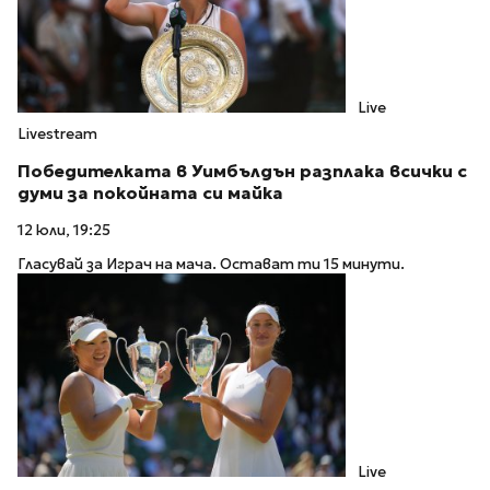
Live
Livestream
Победителката в Уимбълдън разплака всички с
думи за покойната си майка
12 юли, 19:25
Гласувай за Играч на мача. Остават ти 15 минути.
Live