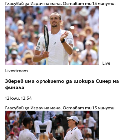
Гласувай за Играч на мача. Остават ти 15 минути.
Live
Livestream
Зверев има оръжието да шокира Синер на
финала
12 юли, 12:54
Гласувай за Играч на мача. Остават ти 15 минути.