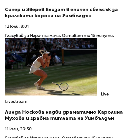
Синер и Зверев влизат в епичен сблъсък за
кралската корона на Уимбълдън
12 юли, 8:01
Гласувай за Играч на мача. Остават ти 15 минути.
Live
Livestream
Линда Носкова надви драматично Каролина
Мухова и грабна титлата на Уимбълдън
11 юли, 20:50