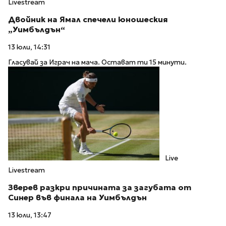
Livestream
Двойник на Ямал спечели юношеския
„Уимбълдън“
13 юли, 14:31
Гласувай за Играч на мача. Остават ти 15 минути.
Live
Livestream
Зверев разкри причината за загубата от
Синер във финала на Уимбълдън
13 юли, 13:47