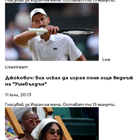
Гласувай за Играч на мача. Остават ти 15 минути.
Live
Livestream
Джокович: Бих искал да играя поне още веднъж
на "Уимбълдън"
11 юли, 20:13
Гласувай за Играч на мача. Остават ти 15 минути.