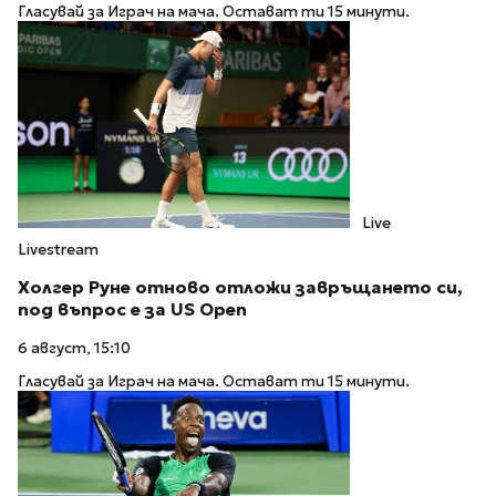
Гласувай за Играч на мача. Остават ти 15 минути.
Live
Livestream
Холгер Руне отново отложи завръщането си,
под въпрос е за US Open
6 август, 15:10
Гласувай за Играч на мача. Остават ти 15 минути.