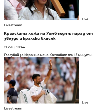
Live
Livestream
Кралската ложа на Уимбълдън: парад от
звезди и кралски блясък
11 юли, 18:44
Гласувай за Играч на мача. Остават ти 15 минути.
Live
Livestream