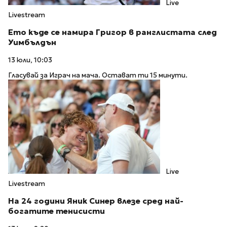
Live
Livestream
Ето къде се намира Григор в ранглистата след
Уимбълдън
13 юли, 10:03
Гласувай за Играч на мача. Остават ти 15 минути.
Live
Livestream
На 24 години Яник Синер влезе сред най-
богатите тенисисти