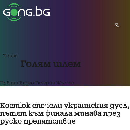
Тенис
Голям шлем
Новини
Видео
Галерии
Жълто
Костюк спечели украинския дуел,
пътят към финала минава през
руско препятствие