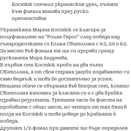
Костюк спечели украинския дуел, пътят
към финала минава през руско
препятствие
Украинката Марта Костюк се класира за
полуфиналите на "Ролан Гарос" след победа над
сънародничката си Елина Свитолина с 6:3, 2:6 и 6:2.
За място във финала тя ще си изправи срещу
рускинята Мира Андреева.
В първия сет Костюк проби на два пъти
Свитолина, а от своя страна загуби подаването си
само веднъж и това бе достатъчно за успех.
Нещата обаче се обърнаха във втория сет, когато
Свитолина напомни за класата си и с два брейка
изравни резултата. Третата част бе фиеста на
пробивите с общо шест, но четири от тях бяха в
полза на Костюк и това доведе до крайната ѝ
победа.
Другият 1/2-финал при дамите ще бъде определен