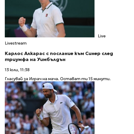
Live
Livestream
Карлос Алкарас с послание към Синер след
триумфа на Уимбълдън
13 юли, 11:38
Гласувай за Играч на мача. Остават ти 15 минути.