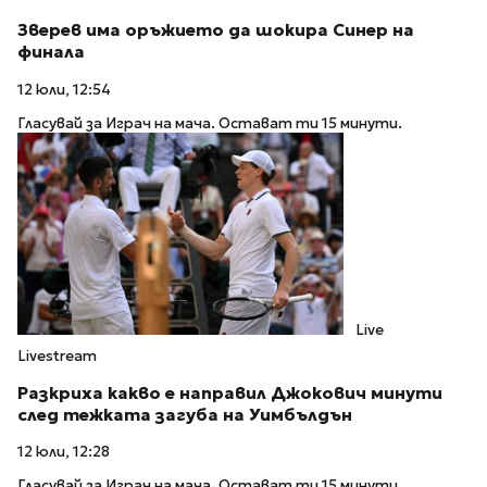
Зверев има оръжието да шокира Синер на
финала
12 юли, 12:54
Гласувай за Играч на мача. Остават ти 15 минути.
Live
Livestream
Разкриха какво е направил Джокович минути
след тежката загуба на Уимбълдън
12 юли, 12:28
Гласувай за Играч на мача. Остават ти 15 минути.