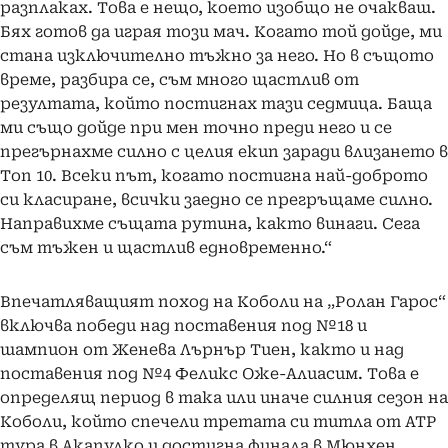
разплаках. Това е нещо, което изобщо не очакваш.
Бях готов да играя този мач. Когато той дойде, ми
стана изключително тъжно за него. Но в същото
време, разбира се, съм много щастлив от
резултата, който постигнах тази седмица. Баща
ми също дойде при мен точно преди него и се
прегърнахме силно с целия екип заради влизането в
Топ 10. Всеки път, когато постигна най-доброто
си класиране, всички заедно се прегръщаме силно.
Направихме същата рутина, както винаги. Сега
съм тъжен и щастлив едновременно.“
Впечатляващият поход на Коболи на „Ролан Гарос“
включва победи над поставения под №18 и
шампион от Женева Лърнър Тиен, както и над
поставения под №4 Феликс Оже-Алиасим. Това е
определящ период в така или иначе силния сезон на
Коболи, който спечели третата си титла от ATP
тура в Акапулко и достигна финала в Мюнхен.