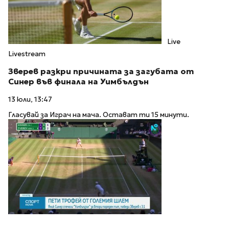
Live
Livestream
Зверев разкри причината за загубата от
Синер във финала на Уимбълдън
13 юли, 13:47
Гласувай за Играч на мача. Остават ти 15 минути.