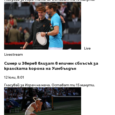
Live
Livestream
Синер и Зверев влизат в епичен сблъсък за
кралската корона на Уимбълдън
12 юли, 8:01
Гласувай за Играч на мача. Остават ти 15 минути.