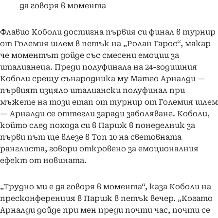
да говоря в момента
Флавио Коболи достигна първия си финал в турнир
от Големия шлем в петък на „Ролан Гарос“, макар
че моментът дойде със смесени емоции за
италианеца. Преди полуфинала на 24-годишния
Коболи срещу сънародника му Матео Арналди —
първият изцяло италиански полуфинал при
мъжете на този етап от турнир от Големия шлем
— Арналди се оттегли заради заболяване. Коболи,
който след похода си в Париж в понеделник за
първи път ще влезе в Топ 10 на световната
ранглиста, говори откровено за емоционалния
ефект от новината.
„Трудно ми е да говоря в момента“, каза Коболи на
пресконференция в Париж в петък вечер. „Когато
Арналди дойде при мен преди почти час, почти се