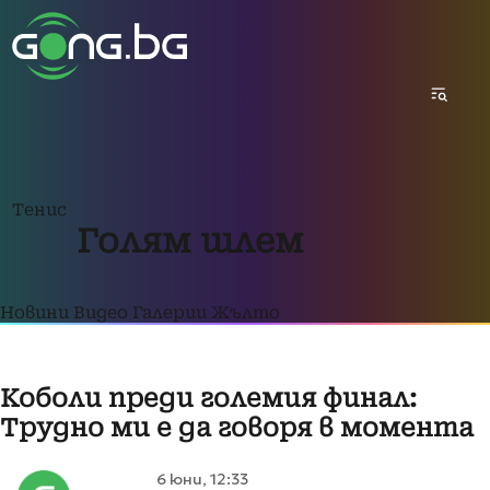
Тенис
Голям шлем
Новини
Видео
Галерии
Жълто
Коболи преди големия финал:
Трудно ми е да говоря в момента
6 юни, 12:33