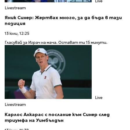
Live
Livestream
Яник Синер: Жертвах много, за да бъда в тази
позиция
13 юли, 12:25
Гласувай за Играч на мача. Остават ти 15 минути.
Live
Livestream
Карлос Алкарас с послание към Синер след
триумфа на Уимбълдън