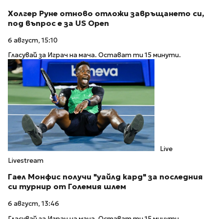
Холгер Руне отново отложи завръщането си,
под въпрос е за US Open
6 август, 15:10
Гласувай за Играч на мача. Остават ти 15 минути.
Live
Livestream
Гаел Монфис получи "уайлд кард" за последния
си турнир от Големия шлем
6 август, 13:46
Гласувай за Играч на мача. Остават ти 15 минути.