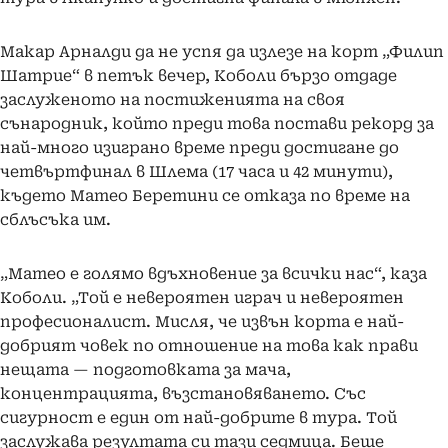
Макар Арналди да не успя да излезе на корт „Филип
Шатрие“ в петък вечер, Коболи бързо отдаде
заслуженото на постиженията на своя
сънародник, който преди това постави рекорд за
най-много изиграно време преди достигане до
четвъртфинал в Шлема (17 часа и 42 минути),
където Матео Беретини се отказа по време на
сблъсъка им.
„Матео е голямо вдъхновение за всички нас“, каза
Коболи. „Той е невероятен играч и невероятен
професионалист. Мисля, че извън корта е най-
добрият човек по отношение на това как прави
нещата — подготовката за мача,
концентрацията, възстановяването. Със
сигурност е един от най-добрите в тура. Той
заслужава резултата си тази седмица. Беше