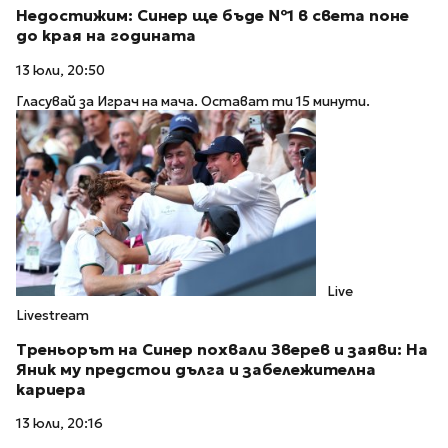
Недостижим: Синер ще бъде №1 в света поне
до края на годината
13 юли, 20:50
Гласувай за Играч на мача. Остават ти 15 минути.
Live
Livestream
Треньорът на Синер похвали Зверев и заяви: На
Яник му предстои дълга и забележителна
кариера
13 юли, 20:16