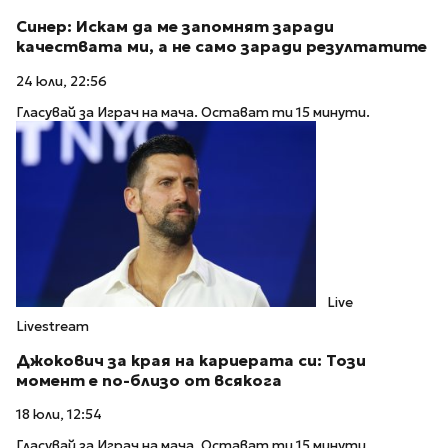
Синер: Искам да ме запомнят заради
качествата ми, а не само заради резултатите
24 юли, 22:56
Гласувай за Играч на мача. Остават ти 15 минути.
Live
Livestream
Джокович за края на кариерата си: Този
момент е по-близо от всякога
18 юли, 12:54
Гласувай за Играч на мача. Остават ти 15 минути.