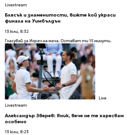
Livestream
Блясък и знаменитости, вижте кой украси
финала на Уимбълдън
13 юли, 8:32
Гласувай за Играч на мача. Остават ти 15 минути.
Live
Livestream
Александър Зверев: Яник, вече не те харесвам
особено
13 юли, 8:23