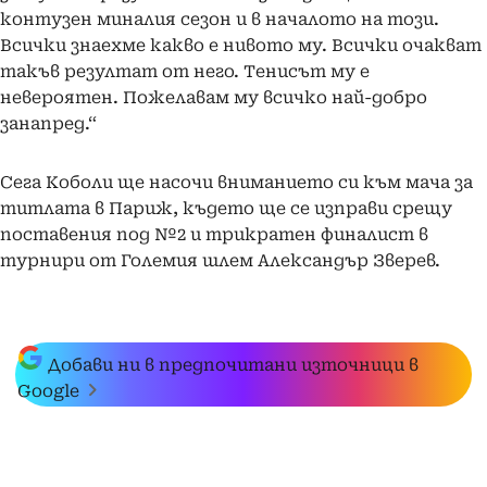
контузен миналия сезон и в началото на този.
Всички знаехме какво е нивото му. Всички очакват
такъв резултат от него. Тенисът му е
невероятен. Пожелавам му всичко най-добро
занапред.“
Сега Коболи ще насочи вниманието си към мача за
титлата в Париж, където ще се изправи срещу
поставения под №2 и трикратен финалист в
турнири от Големия шлем Александър Зверев.
Добави ни в предпочитани източници в
Google