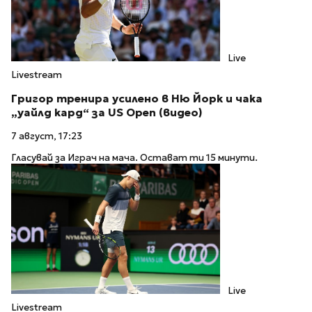
Live
Livestream
Григор тренира усилено в Ню Йорк и чака
„уайлд кард“ за US Open (видео)
7 август, 17:23
Гласувай за Играч на мача. Остават ти 15 минути.
Live
Livestream