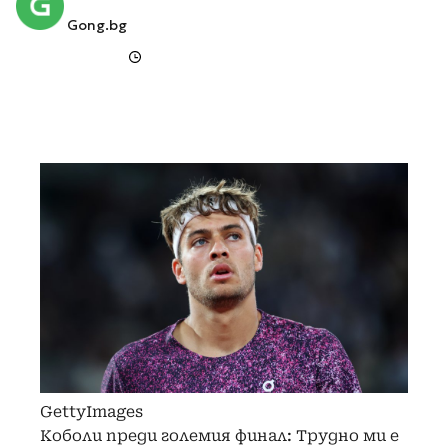
Gong.bg
GettyImages
Коболи преди големия финал: Трудно ми е