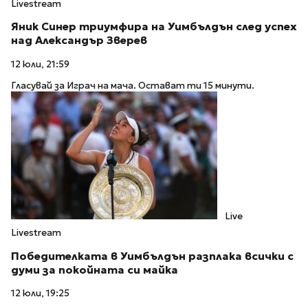
Livestream
Яник Синер триумфира на Уимбълдън след успех
над Александър Зверев
12 юли, 21:59
Гласувай за Играч на мача. Остават ти 15 минути.
Live
Livestream
Победителката в Уимбълдън разплака всички с
думи за покойната си майка
12 юли, 19:25