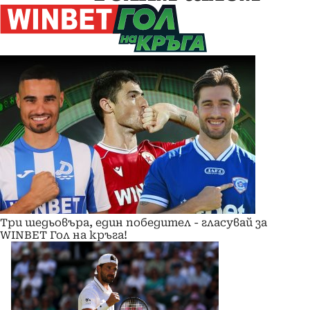
Три шедьовъра, един победител - гласувай за
WINBET Гол на кръга!