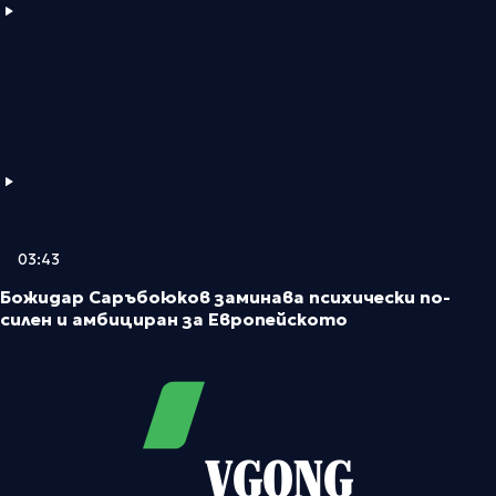
03:43
Божидар Саръбоюков заминава психически по-
силен и амбициран за Европейското
VGONG