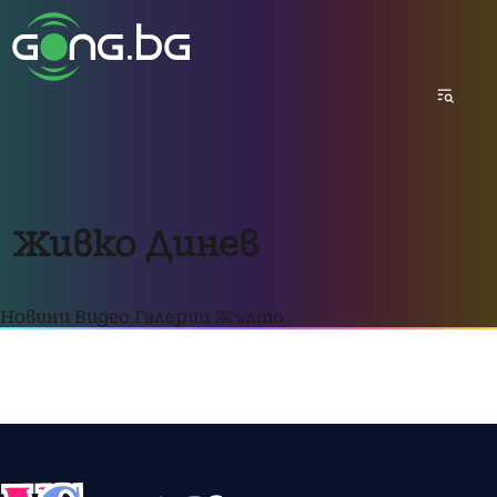
Живко Динев
Новини
Видео
Галерии
Жълто