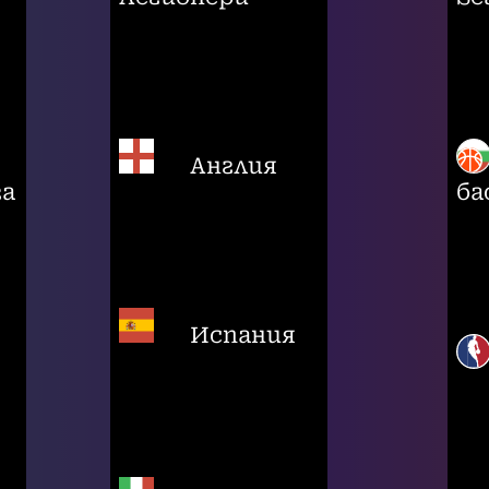
Англия
га
ба
Испания