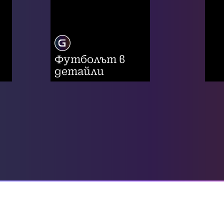
Футболът в
детайли