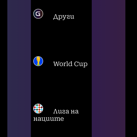
Други
World Cup
Лига на
нациите