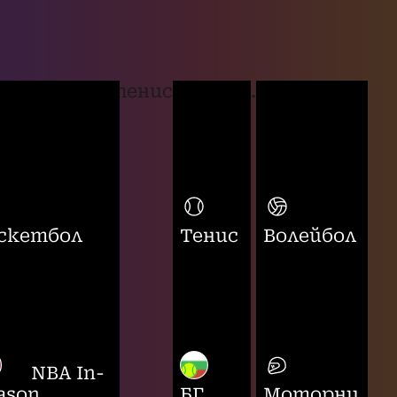
тенис
...
скетбол
Тенис
Волейбол
NBA In-
ason
БГ
Моторни