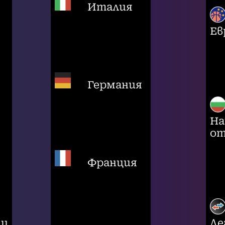
Италия
Ев
Германия
На
от
Франция
ци
Ле