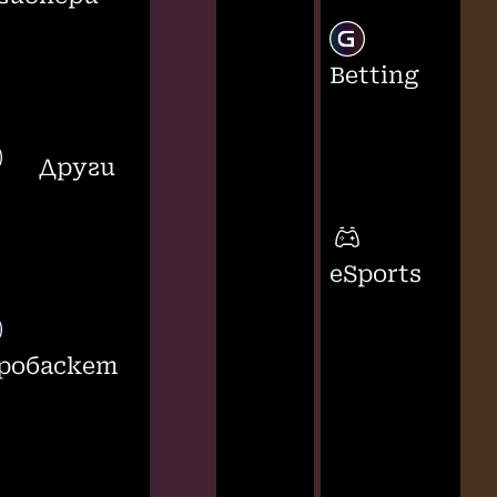
Betting
Други
eSports
робаскет