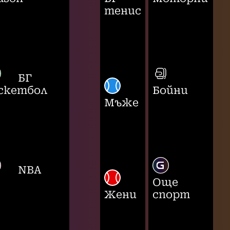
тенис
БГ
скетбол
Бойни
Мъже
NBA
Още
Жени
спорт