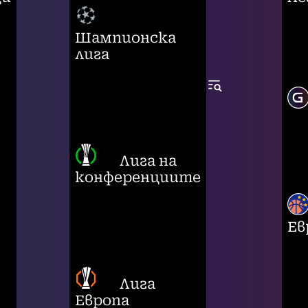
Шампионска
лига
Лига на
конференциите
Ев
Лига
Европа