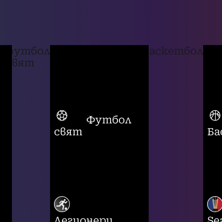
футбол
баскетбол
свят
Футбол
свят
Ба
Легионери
Se