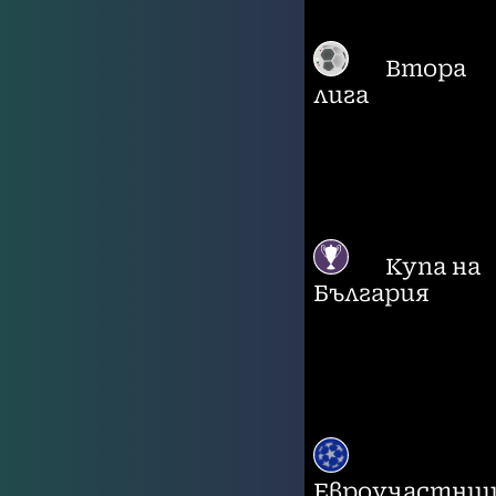
Втора
лига
Купа на
България
Евроучастни