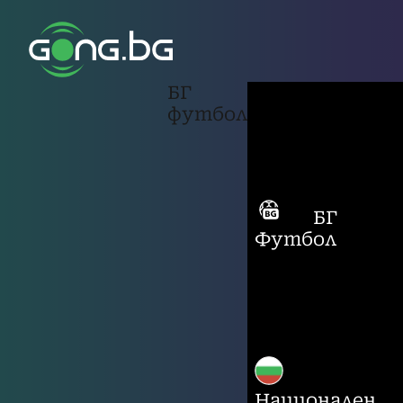
БГ
футбол
БГ
Футбол
Национален