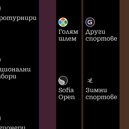
ротурнири
Голям
Други
шлем
спортове
ционални
бори
Sofia
Зимни
Open
спортове
гионери