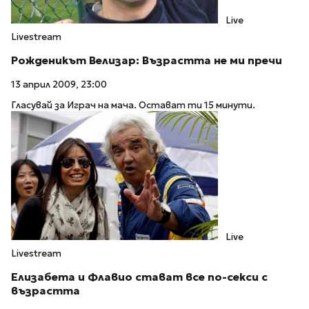
Live
Livestream
Рожденикът Велизар: Възрастта не ми пречи
13 април 2009, 23:00
Гласувай за Играч на мача. Остават ти 15 минути.
Live
Livestream
Елизабета и Флавио стават все по-секси с
възрастта