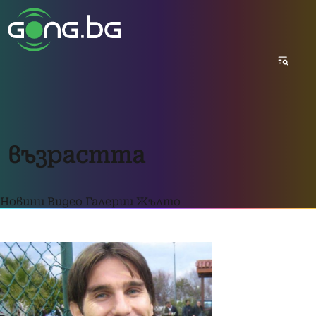
възрастта
Новини
Видео
Галерии
Жълто