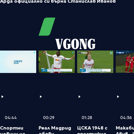
Арда официално си върна Станислав Иванов
VGONG
04:36
04:44
00:29
01:28
Макаби
Спортни
Реал Мадрид
ЦСКА 1948 с
Авив -
новини на
обяви
престижно