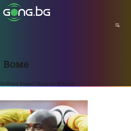
Воме
Новини
Видео
Галерии
Жълто