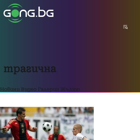
трагична
Новини
Видео
Галерии
Жълто