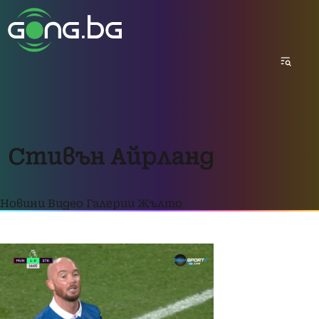
Стивън Айрланд
Новини
Видео
Галерии
Жълто