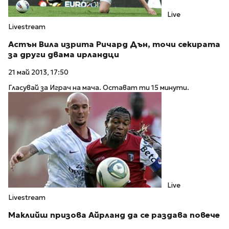
Live
Livestream
Астън Вила изрита Ричард Дън, точи секирата
за други двама ирландци
21 май 2013, 17:50
Гласувай за Играч на мача. Остават ти 15 минути.
Live
Livestream
Маклийш призова Айрланд да се раздава повече