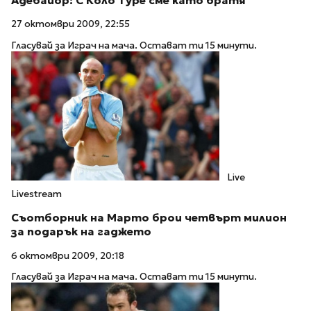
Адебайор: С Коло Туре сме като братя
27 октомври 2009, 22:55
Гласувай за Играч на мача. Остават ти 15 минути.
Live
Livestream
Съотборник на Марто брои четвърт милион
за подарък на гаджето
6 октомври 2009, 20:18
Гласувай за Играч на мача. Остават ти 15 минути.