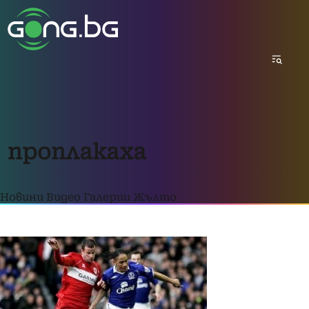
проплакаха
Новини
Видео
Галерии
Жълто