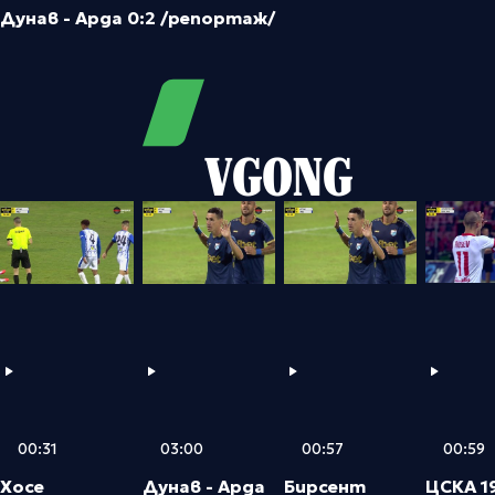
Дунав - Арда 0:2 /репортаж/
VGONG
03:00
00:57
00:59
00:31
Дунав - Арда
Бирсент
ЦСКА 1
Хосе