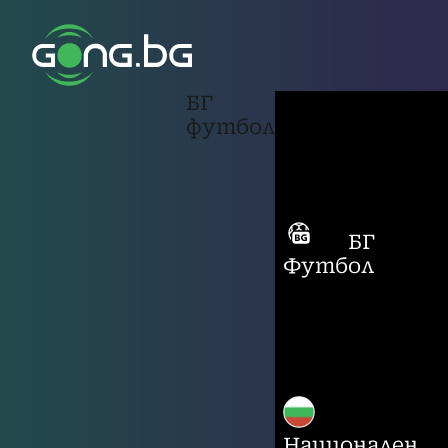
БГ
футбол
БГ
Футбол
Национален