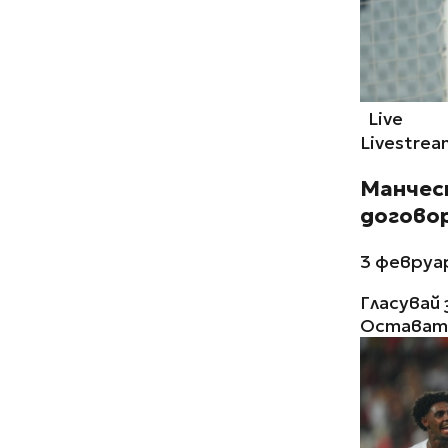
Live
Livestrea
Манчес
договор
3 февруар
Гласувай 
Остават 