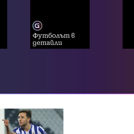
Футболът в
детайли