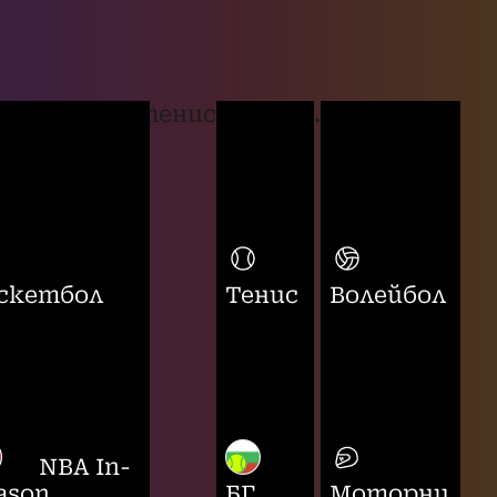
тенис
...
скетбол
Тенис
Волейбол
NBA In-
ason
БГ
Моторни