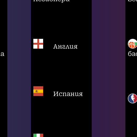
Англия
га
ба
Испания