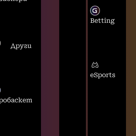
Betting
Други
eSports
робаскет