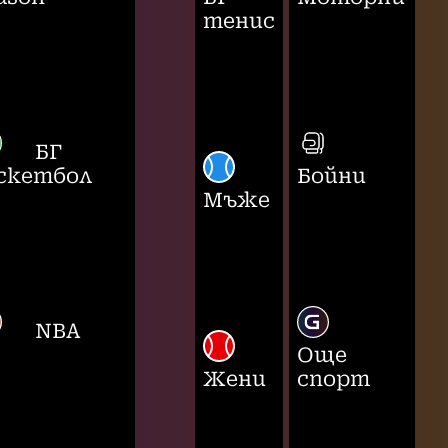
тенис
БГ
скетбол
Бойни
Мъже
NBA
Още
Жени
спорт