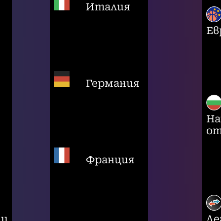
Италия
Ев
Германия
На
от
Франция
ци
Ле