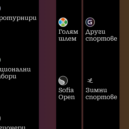
ротурнири
Голям
Други
шлем
спортове
ционални
бори
Sofia
Зимни
Open
спортове
гионери