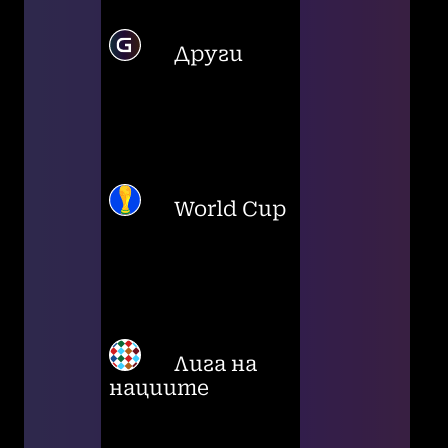
Други
World Cup
Лига на
нациите