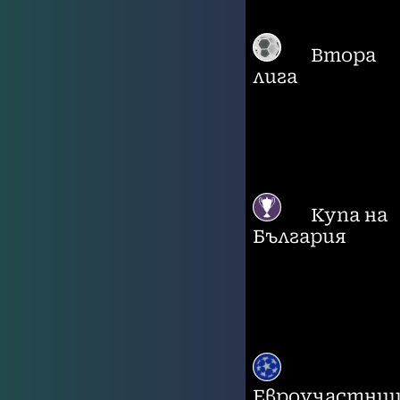
Втора
лига
Купа на
България
Евроучастни