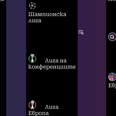
Шампионска
лига
Лига на
конференциите
Ев
Лига
Европа