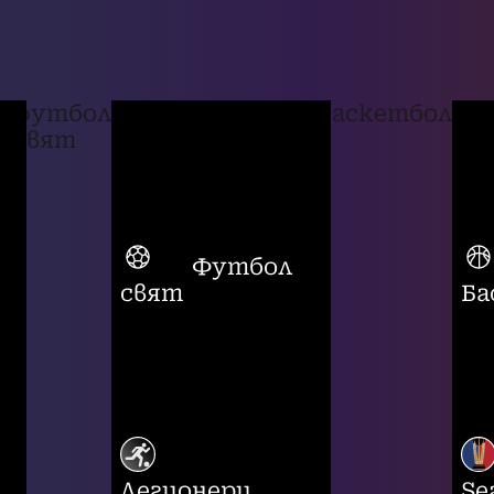
футбол
баскетбол
свят
Футбол
свят
Ба
Легионери
Se