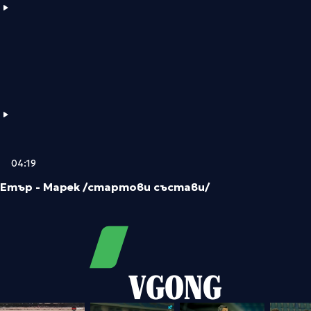
04:19
Етър - Марек /стартови състави/
VGONG