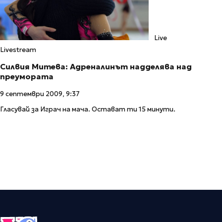
Live
Livestream
Силвия Митева: Адреналинът надделява над
преумората
9 септември 2009, 9:37
Гласувай за Играч на мача. Остават ти 15 минути.