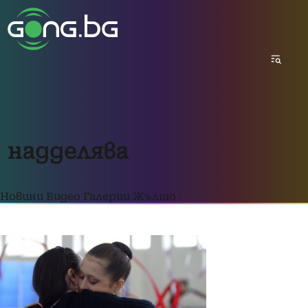
надделява
Новини
Видео
Галерии
Жълто