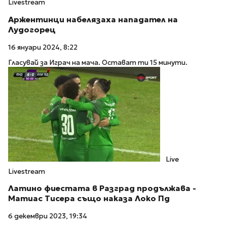
Livestream
Aржентинци набелязаха нападател на
Лудогорец
16 януари 2024, 8:22
Гласувай за Играч на мача. Остават ти 15 минути.
Live
Livestream
Латино фиестата в Разград продължава -
Матиас Тисера също наказа Локо Пд
6 декември 2023, 19:34