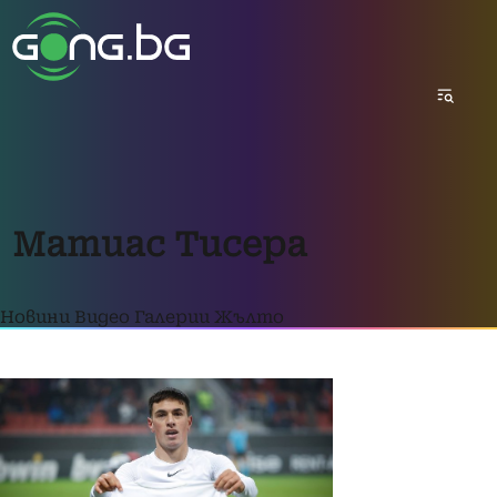
Матиас Тисера
Новини
Видео
Галерии
Жълто