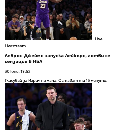
Live
Livestream
ЛеБрон Джеймс напуска Лейкърс, готви се
сензация в НБА
30 юни, 19:52
Гласувай за Играч на мача. Остават ти 15 минути.