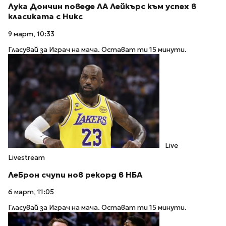
Лука Дончин поведе ЛА Лейкърс към успех в
класиката с Никс
9 март, 10:33
Гласувай за Играч на мача. Остават ти 15 минути.
Live
Livestream
ЛеБрон счупи нов рекорд в НБА
6 март, 11:05
Гласувай за Играч на мача. Остават ти 15 минути.