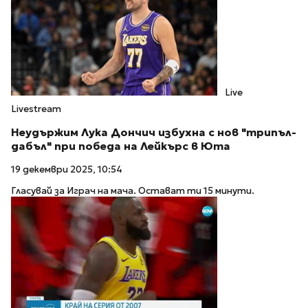
Live
Livestream
Неудържим Лука Дончич избухна с нов "трипъл-
дабъл" при победа на Лейкърс в Юта
19 декември 2025, 10:54
Гласувай за Играч на мача. Остават ти 15 минути.