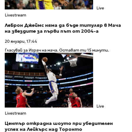
Live
Livestream
ЛеБрон Джеймс няма да бъде титуляр в Мача
на звездите за първи път от 2004-а
20 януари, 17:44
Гласувай за Играч на мача. Остават ти 15 минути.
Live
Livestream
Център открадна шоуто при убедителен
успех на Лейкърс над Торонто