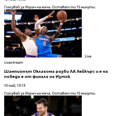
Гласувай за Играч на мача. Остават ти 15 минути.
Live
Livestream
Шампионът Оклахома разби ЛА Лейкърс и е на
победа е от финала на Изток
10 май, 13:13
Гласувай за Играч на мача. Остават ти 15 минути.