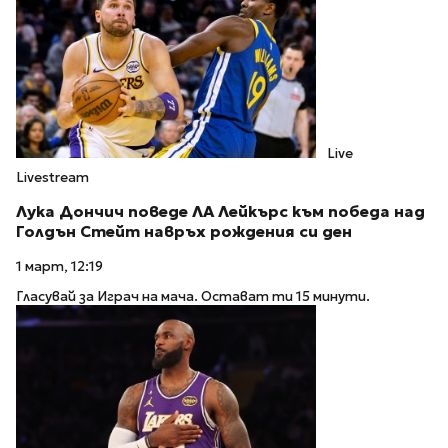
Live
Livestream
Лука Дончич поведе ЛА Лейкърс към победа над
Голдън Стейт навръх рождения си ден
1 март, 12:19
Гласувай за Играч на мача. Остават ти 15 минути.