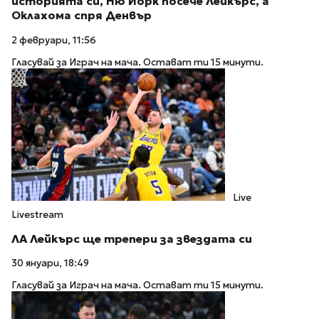
историята си, Ню Йорк посече Лейкърс, а
Оклахома спря Денвър
2 февруари, 11:56
Гласувай за Играч на мача. Остават ти 15 минути.
Live
Livestream
ЛА Лейкърс ще трепери за звездата си
30 януари, 18:49
Гласувай за Играч на мача. Остават ти 15 минути.