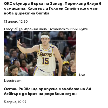
ОКС окупира върха на Запад, Портланд влезе в
осмицата, Клипърс и Голдън Стейт ще имат
нова директна битка
13 април, 12:30
Гласувай за Играч на мача. Остават ти 15 минути.
Live
Livestream
Остин Рийвс ще пропусне мачовете на ЛА
Лейкърс до края на редовния сезон
5 април, 10:07