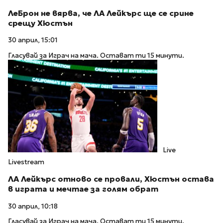
ЛеБрон не вярва, че ЛА Лейкърс ще се срине
срещу Хюстън
30 април, 15:01
Гласувай за Играч на мача. Остават ти 15 минути.
Live
Livestream
ЛА Лейкърс отново се провали, Хюстън остава
в играта и мечтае за голям обрат
30 април, 10:18
Гласувай за Играч на мача. Остават ти 15 минути.