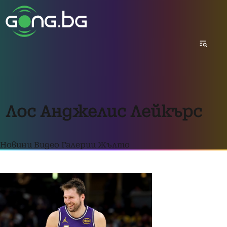
Лос Анджелис Лейкърс
Новини
Видео
Галерии
Жълто