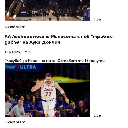
Live
Livestream
ЛА Лейкърс посече Минесота с нов "трибъл-
дабъл" на Лука Дончич
11 март, 12:38
Гласувай за Играч на мача. Остават ти 15 минути.
Live
Livestream