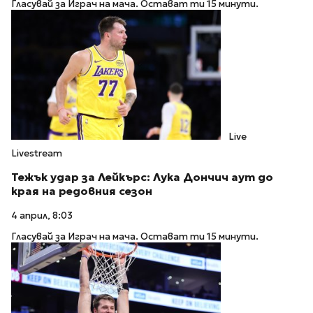
Гласувай за Играч на мача. Остават ти 15 минути.
Live
Livestream
Тежък удар за Лейкърс: Лука Дончич аут до
края на редовния сезон
4 април, 8:03
Гласувай за Играч на мача. Остават ти 15 минути.