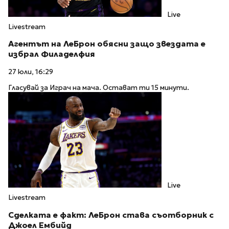
Live
Livestream
Агентът на ЛеБрон обясни защо звездата е
избрал Филаделфия
27 юли, 16:29
Гласувай за Играч на мача. Остават ти 15 минути.
Live
Livestream
Сделката е факт: ЛеБрон става съотборник с
Джоел Ембийд