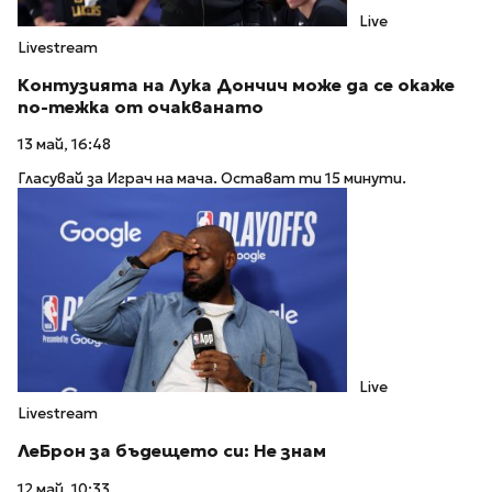
Live
Livestream
Контузията на Лука Дончич може да се окаже
по-тежка от очакванато
13 май, 16:48
Гласувай за Играч на мача. Остават ти 15 минути.
Live
Livestream
ЛеБрон за бъдещето си: Не знам
12 май, 10:33