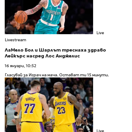
Live
Livestream
ЛаМело Бол и Шарлът треснаха здраво
Лейкърс насред Лос Анджелис
16 януари, 10:52
Гласувай за Играч на мача. Остават ти 15 минути.
Live