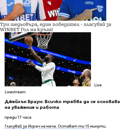
Три шедьовъра, един победител - гласувай за
WINBET Гол на кръга!
Live
Livestream
Джейлън Браун: Всичко трябва да се основава
на уважение и работа
преди 17 часа
Гласувай за Играч на мача. Остават ти 15 минути.