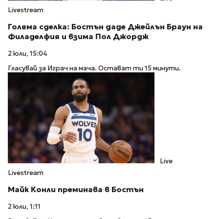
Livestream
Голяма сделка: Бостън даде Джейлън Браун на
Филаделфия и взима Пол Джордж
2 юли, 15:04
Гласувай за Играч на мача. Остават ти 15 минути.
Live
Livestream
Майк Конли преминава в Бостън
2 юли, 1:11