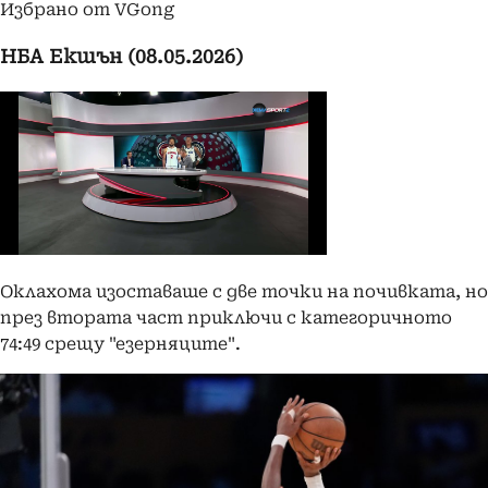
Избрано от VGong
НБА Екшън (08.05.2026)
Оклахома изоставаше с две точки на почивката, но
през втората част приключи с категоричното
74:49 срещу "езерняците".