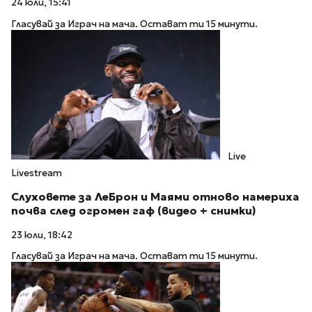
24 юли, 15:41
Гласувай за Играч на мача. Остават ти 15 минути.
Live
Livestream
Слуховете за ЛеБрон и Маями отново намериха
почва след огромен гаф (видео + снимки)
23 юли, 18:42
Гласувай за Играч на мача. Остават ти 15 минути.