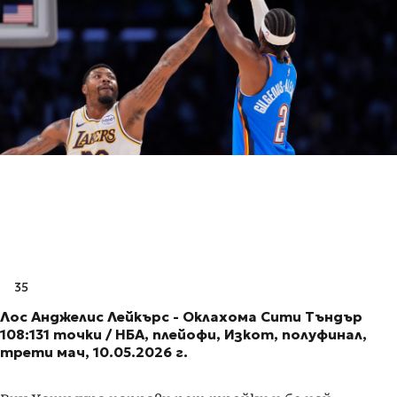
35
Лос Анджелис Лейкърс - Оклахома Сити Тъндър
108:131 точки / НБА, плейофи, Изкот, полуфинал,
трети мач, 10.05.2026 г.