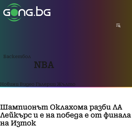
Баскетбол
NBA
Новини
Видео
Галерии
Жълто
Шампионът Оклахома разби ЛА
Лейкърс и е на победа е от финала
на Изток