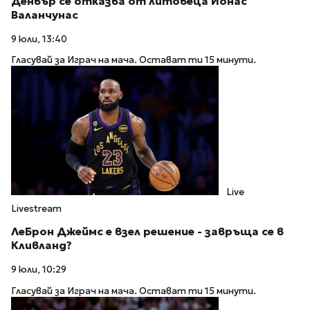
Денвър се отказва от литовеца Йонас
Валанчунас
9 юли, 13:40
Гласувай за Играч на мача. Остават ти 15 минути.
Live
Livestream
ЛеБрон Джеймс е взел решение - завръща се в
Кливланд?
9 юли, 10:29
Гласувай за Играч на мача. Остават ти 15 минути.