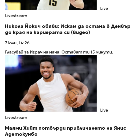
Live
Livestream
Никола Йокич обяви: Искам да остана в Денвър
до края на кариерата си (видео)
7 юли, 14:26
Гласувай за Играч на мача. Остават ти 15 минути.
Live
Livestream
Маями Хийт потвърди привличането на Янис
Адетокунбо