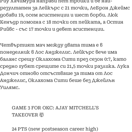
Риу Хачимура направи пет тройки и бе най-
резултатен за Лейкърс с 21 точки, ЛеБрон Джеймс
добави 19, осем асистенции и шест борби. Люк
Кенъдр помогна с 18 точки от пейката, а Остин
Рийвс - със 17 точки и девет асистенции.
Четвъртият мач между двата тима е в
понеделник в Лос Анджелис. Лейкърс вече има
баланс срещу Оклахома Сити през сезон 0:7, като
средно губят срещите си 21,5 точки разлика. Лука
Дончич отново отсъстваше за тима от Лос
Анджелис, Оклахома Сити беше без Джейлън
Уилямс.
GAME 3 FOR OKC: AJAY MITCHELL'S
TAKEOVER 🤯
24 PTS (new postseason career high)