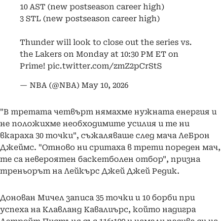
10 AST (new postseason career high)
3 STL (new postseason career high)
Thunder will look to close out the series vs.
the Lakers on Monday at 10:30 PM ET on
Prime!
pic.twitter.com/zmZ2pCrStS
— NBA (@NBA)
May 10, 2026
"В третата четвърт нямахме нужната енергия и
не положихме необходимите усилия и те ни
вкараха 30 точки", съжаляваше след мача ЛеБрон
Джеймс. "Отново ни сритаха в трети пореден мач,
те са невероятен баскетболен отбор", призна
треньорът на Лейкърс Джей Джей Редик.
Донован Мичел записа 35 точки и 10 борби при
успеха на Клавланд Кавалиърс, който надигра