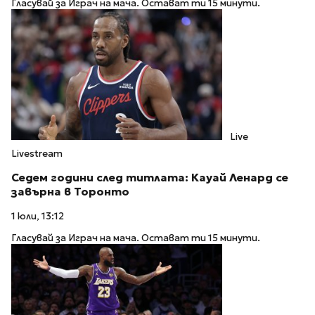
Гласувай за Играч на мача. Остават ти 15 минути.
Live
Livestream
Седем години след титлата: Кауай Ленард се
завърна в Торонто
1 юли, 13:12
Гласувай за Играч на мача. Остават ти 15 минути.