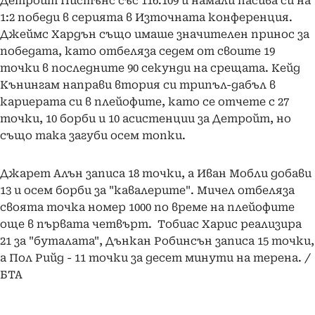
Детройт Пистънс със 116:109 и намали пасива си на
1:2 победи в серията в Източната конференция.
Джеймс Хардън също имаше значителен принос за
победата, като отбеляза седем от своите 19
точки в последните 90 секунди на срещата. Кейд
Кънингам направи втория си трипъл-дабъл в
кариерата си в плейофите, като се отчете с 27
точки, 10 борби и 10 асистенции за Детройт, но
също така загуби осем топки.
Джарет Алън записа 18 точки, а Иван Мобли добави
13 и осем борби за "кавалерите". Мичел отбеляза
своята точка номер 1000 по време на плейофите
още в първата четвърт. Тобиас Харис реализира
21 за "буталата", Дънкан Робинсън записа 15 точки,
а Пол Рийд - 11 точки за десет минути на терена. /
БТА