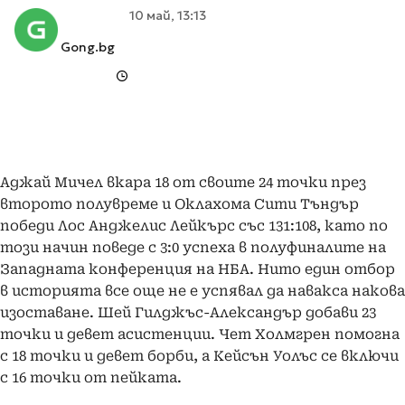
10 май, 13:13
Gong.bg
Аджай Мичел вкара 18 от своите 24 точки през
второто полувреме и Оклахома Сити Тъндър
победи Лос Анджелис Лейкърс със 131:108, като по
този начин поведе с 3:0 успеха в полуфиналите на
Западната конференция на НБА. Нито един отбор
в историята все още не е успявал да навакса накова
изоставане. Шей Гилджъс-Александър добави 23
точки и девет асистенции. Чет Холмгрен помогна
с 18 точки и девет борби, а Кейсън Уолъс се включи
с 16 точки от пейката.