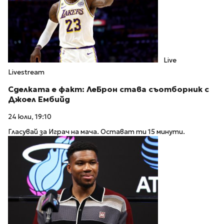
Live
Livestream
Сделката е факт: ЛеБрон става съотборник с
Джоел Ембийд
24 юли, 19:10
Гласувай за Играч на мача. Остават ти 15 минути.