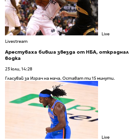
Live
Livestream
Арестуваха бивша звезда от НБА, откраднал
водка
23 юли, 14:28
Гласувай за Играч на мача. Остават ти 15 минути.
Live