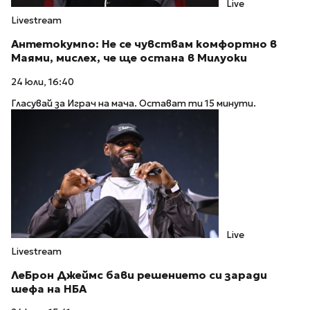
Live
Livestream
Антетокумпо: Не се чувствам комфортно в
Маями, мислех, че ще остана в Милуоки
24 юли, 16:40
Гласувай за Играч на мача. Остават ти 15 минути.
Live
Livestream
ЛеБрон Джеймс бави решението си заради
шефа на НБА