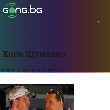
Кора Шумахер
Новини
Видео
Галерии
Жълто