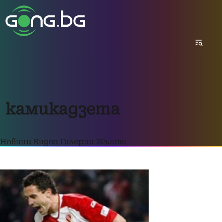
камикадзета
Новини
Видео
Галерии
Жълто