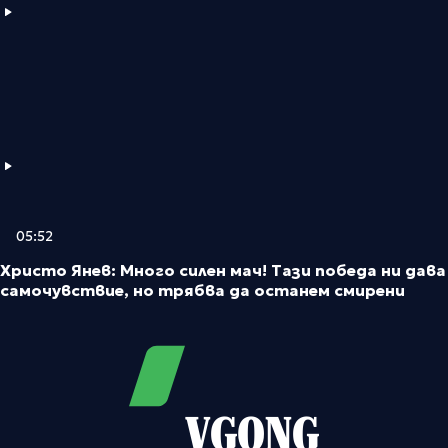
05:52
Христо Янев: Много силен мач! Тази победа ни дава
самочувствие, но трябва да останем смирени
VGONG