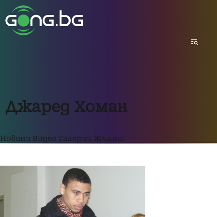
Джаред Хоман
Новини
Видео
Галерии
Жълто