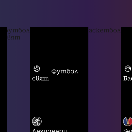
футбол
баскетбол
свят
Футбол
свят
Ба
Легионери
Se