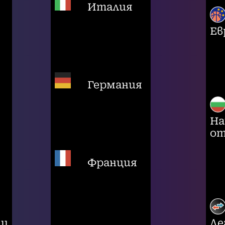
Италия
Ев
Германия
На
от
Франция
ци
Ле