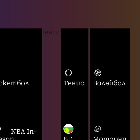
тенис
...
скетбол
Тенис
Волейбол
NBA In-
ason
БГ
Моторни