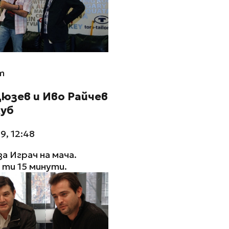
m
юзев и Иво Райчев
луб
9, 12:48
за Играч на мача.
ти 15 минути.