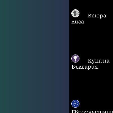
Втора
лига
Купа на
България
Евроучастни