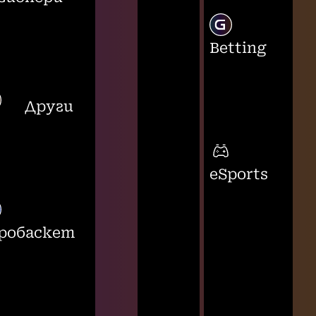
Betting
Други
eSports
робаскет