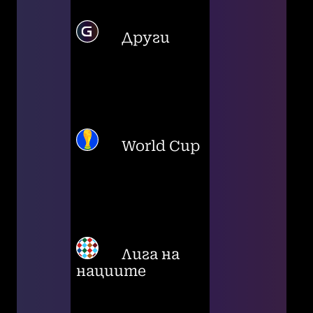
Други
World Cup
Лига на
нациите