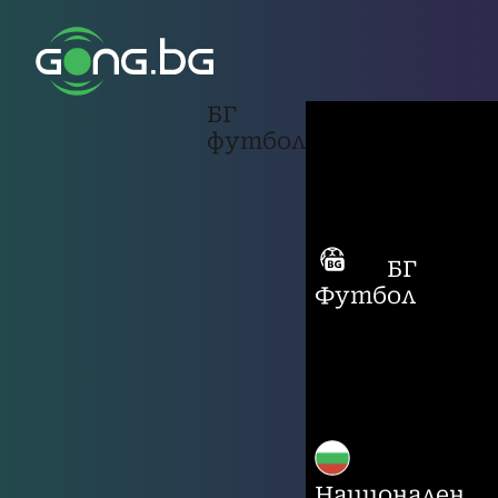
БГ
футбол
БГ
Футбол
Национален