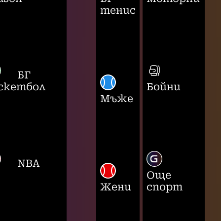
тенис
БГ
скетбол
Бойни
Мъже
NBA
Още
Жени
спорт