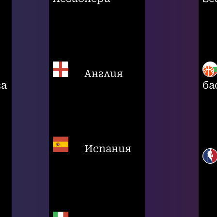
Англия
га
ба
Испания