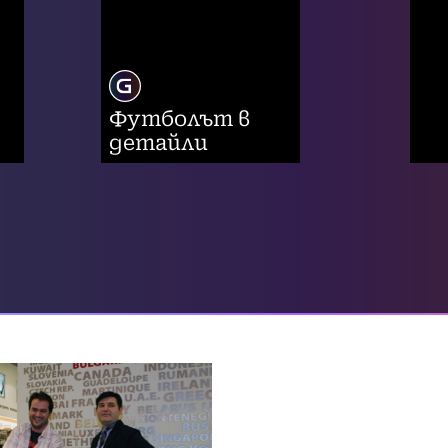
Футболът в
детайли