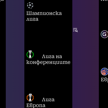
Шампионска
лига
Лига на
конференциите
Ев
Лига
Европа