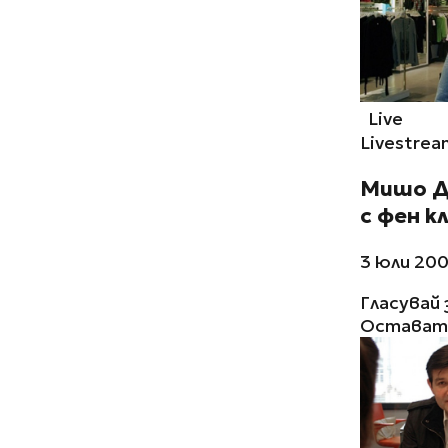
Live
Livestrea
Мишо Д
с фен к
3 юли 200
Гласувай 
Остават 