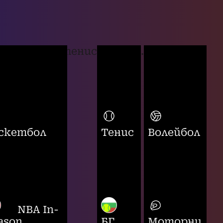
тенис
...
скетбол
Тенис
Волейбол
NBA In-
ason
БГ
Моторни