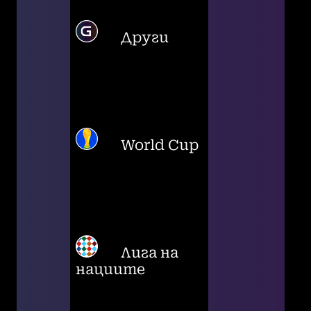
Други
World Cup
Лига на
нациите