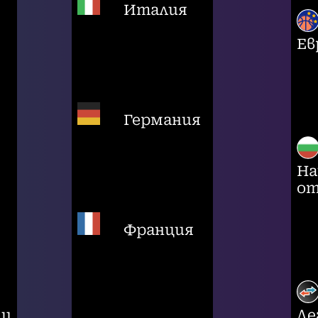
Италия
Ев
Германия
На
от
Франция
ци
Ле