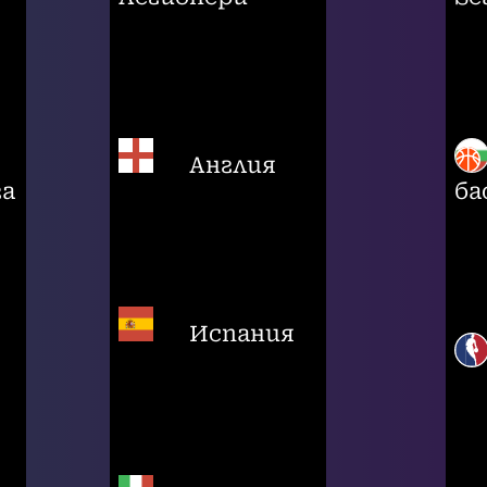
Англия
га
ба
Испания