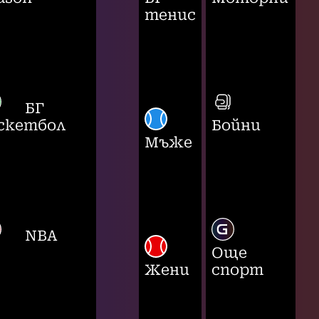
тенис
БГ
скетбол
Бойни
Мъже
NBA
Още
Жени
спорт