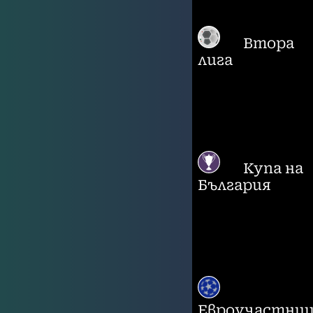
Втора
лига
Купа на
България
Евроучастни