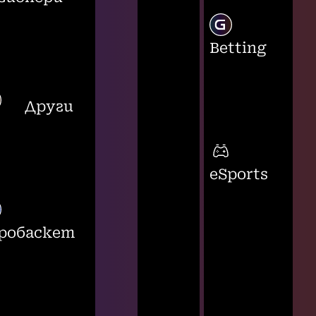
Betting
Други
eSports
робаскет