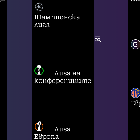
Шампионска
лига
Лига на
конференциите
Ев
Лига
Европа