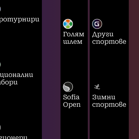
ротурнири
Голям
Други
шлем
спортове
ционални
бори
Sofia
Зимни
Open
спортове
гионери