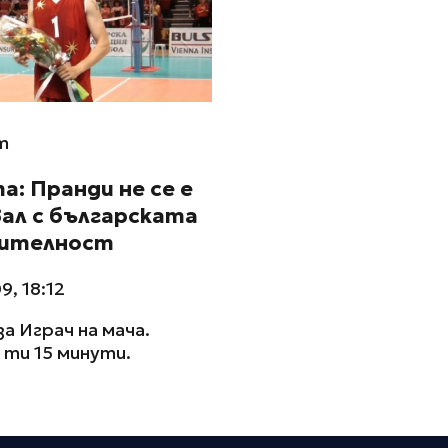
m
: Пранди не се е
ал с българската
ителност
9, 18:12
за Играч на мача.
ти 15 минути.