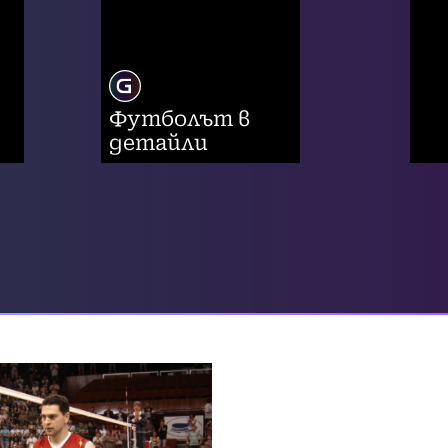
Футболът в
детайли