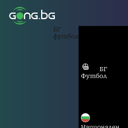
БГ
футбол
БГ
Футбол
Национален