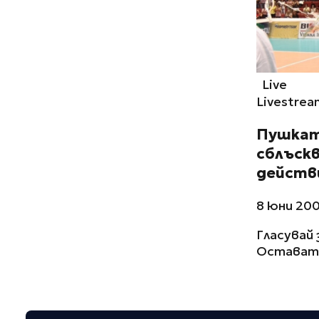
Live
Livestrea
Пушката
сблъскв
действ
8 юни 200
Гласувай 
Остават 