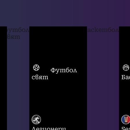
футбол
баскетбол
свят
Футбол
свят
Ба
Легионери
Se